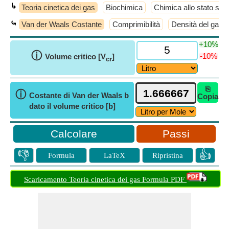
↳
Teoria cinetica dei gas
Biochimica
Chimica allo stato soli
⤿
Van der Waals Costante
Comprimibilità
Densità del gas
+10%
ⓘ
-10%
Volume critico [V
]
cr
⎘
ⓘ
Costante di Van der Waals b
Copia
dato il volume critico [b]
Passi
👎
👍
Formula
LaTeX
Ripristina
Scaricamento Teoria cinetica dei gas Formula PDF