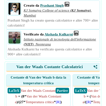
Creato da
Prashant Singh
KJ Somaiya College of science
(KJ Somaiya)
,
Mumbai
Prashant Singh ha creato questa calcolatrice e altre 700+ altre
calcolatrici!
Verificato da
Akshada Kulkarni
Istituto nazionale di tecnologia dell'informazione
(NIIT)
,
Neemrana
Akshada Kulkarni ha verificato questa calcolatrice e altre
900+ altre calcolatrici!
Van der Waals Costante Calcolatrici
<
Costante di Van der Waals b data la
Costante di Van de
temperatura critica
temperatur
​ LaTeX
Van der Waals Constant
​ Partire
​ LaTeX
Van der Waa
b
= (8*
Van der Waals Constant
b
= (
Van der W
a
)/(27*
Temperatura critica
*
[R]
)
a
/(
[R]
*
Temperat