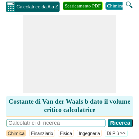
🔍
Scaricamento PDF
Chimica
Inge
Calcolatrice da A a Z
Costante di Van der Waals b dato il volume
critico calcolatrice
Chimica
Finanziario
Fisica
Ingegneria
​Di Più >>