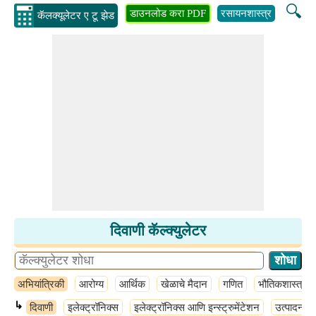
🔍
डाउनलोड करा PDF
रसायनशास्त्र
अभियांत्
कॅलक्यूलेटर ए टू झेड
दिवाणी कॅल्क्युलेटर
अभियांत्रिकी
आरोग्य
आर्थिक
खेळाचे मैदान
गणित
भौतिकशास्त्र
↳
दिवाणी
इलेक्ट्रॉनिक्स
इलेक्ट्रॉनिक्स आणि इन्स्ट्रुमेंटेशन
उत्पादन अभ