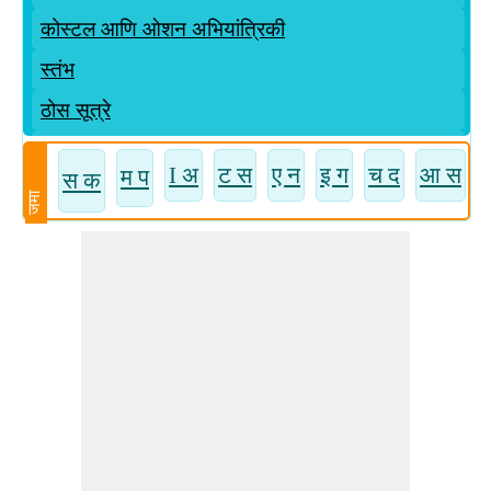
कोस्टल आणि ओशन अभियांत्रिकी
स्तंभ
ठोस सूत्रे
बांधकाम सराव, नियोजन आणि व्यवस्थापन
I अ
ट स
ए न
इ ग
च द
आ स
म प
स क
स्टील स्ट्रक्चर्सची रचना
जमा
अभियांत्रिकी जलविज्ञान
पर्यावरण अभियांत्रिकी
अंदाज आणि खर्च
जिओटेक्निकल इंजिनिअरिंग
हायड्रॉलिक्स आणि वॉटरवर्क्स
सिंचन अभियांत्रिकी
साहित्याची ताकद