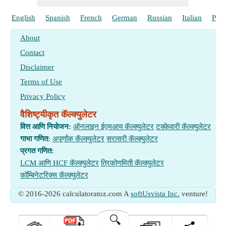
स्ट्रक्चरल अभियांत्रिकी
English
Spanish
French
German
Russian
Italian
Port
सर्वेक्षण सर्वेक्षण
About
इमारती लाकूड अभियांत्रिकी
Contact
परिवहन अभियांत्रिकी
Disclaimer
Terms of Use
Privacy Policy
वैशिष्ट्यीकृत कॅल्क्युलेटर
वित्त आणि नियोजन:
ऑनलाइन ईएमआय कॅल्क्युलेटर
टक्केवारी कॅल्क्युलेटर
गाभा गणित:
अपूर्णांक कॅल्क्युलेटर
सरासरी कॅल्क्युलेटर
प्रगत गणित:
LCM आणि HCF कॅल्क्युलेटर
त्रिकोणमिती कॅल्क्युलेटर
कॉम्बिनेटरिक्स कॅल्क्युलेटर
© 2016-2026 calculatoratoz.com A
softUsvista Inc.
venture!
🔍