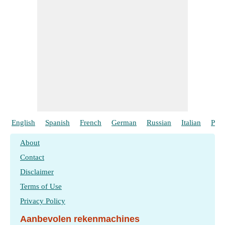
scheidingsfactor
​ Gaan
English
Spanish
French
German
Russian
Italian
Port
About
Contact
Disclaimer
Terms of Use
Privacy Policy
Aanbevolen rekenmachines