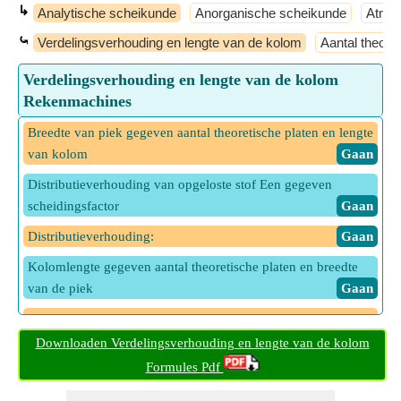
↳
Analytische scheikunde
Anorganische scheikunde
Atmos
⤿
Verdelingsverhouding en lengte van de kolom
Aantal theoret
Verdelingsverhouding en lengte van de kolom
Rekenmachines
Breedte van piek gegeven aantal theoretische platen en lengte
van kolom
​ Gaan
Distributieverhouding van opgeloste stof Een gegeven
scheidingsfactor
​ Gaan
Distributieverhouding:
​ Gaan
Kolomlengte gegeven aantal theoretische platen en breedte
van de piek
​ Gaan
Kolomlengte gegeven aantal theoretische platen en
standaarddeviatie
​ Gaan
Downloaden Verdelingsverhouding en lengte van de kolom
Formules Pdf
Kolomlengte gegeven standaarddeviatie en plaathoogte
​ Gaan