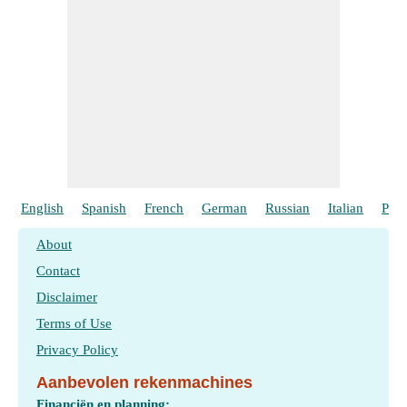
English
Spanish
French
German
Russian
Italian
Port
About
Contact
Disclaimer
Terms of Use
Privacy Policy
Aanbevolen rekenmachines
Financiën en planning: