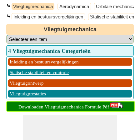
⤿
Vliegtuigmechanica
Aërodynamica
Orbitale mechanica
⤿
Inleiding en bestuursvergelijkingen
Statische stabiliteit en c
Vliegtuigmechanica
4 Vliegtuigmechanica Categorieën
Inleiding en bestuursvergelijkingen
Statische stabiliteit en controle
Vliegtuigontwerp
Vliegtuigprestaties
Downloaden Vliegtuigmechanica Formule Pdf