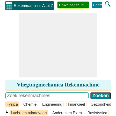
🔍
Downloaden PDF
Chemie
Eng
Rekenmachines A tot Z
Vliegtuigmechanica Rekenmachine
Fysica
Chemie
Engineering
Financieel
Gezondheid
↳
Lucht- en ruimtevaart
Anderen en Extra
Basisfysica
M