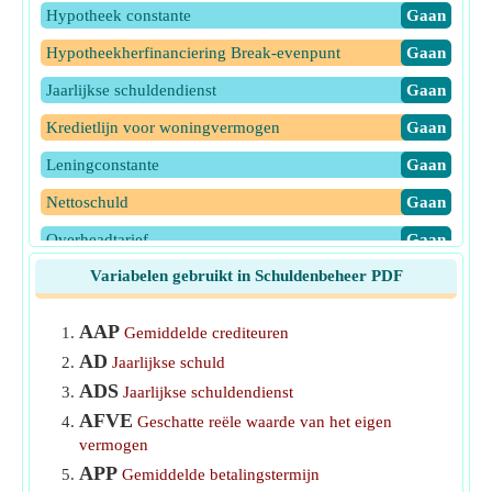
Hypotheek constante
​Gaan
Hypotheekherfinanciering Break-evenpunt
​Gaan
Jaarlijkse schuldendienst
​Gaan
Kredietlijn voor woningvermogen
​Gaan
Leningconstante
​Gaan
Nettoschuld
​Gaan
Overheadtarief
​Gaan
Variabelen gebruikt in Schuldenbeheer PDF
Senior schuldratio
​Gaan
Solvabiliteitsrisicoratio
​Gaan
AAP
Gemiddelde crediteuren
AD
Jaarlijkse schuld
ADS
Jaarlijkse schuldendienst
AFVE
Geschatte reële waarde van het eigen
vermogen
APP
Gemiddelde betalingstermijn