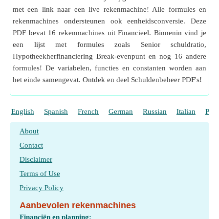
met een link naar een live rekenmachine! Alle formules en
MLC
Maximale kredietlijn
rekenmachines ondersteunen ook eenheidsconversie. Deze
MLVR
Maximale lening-waardeverhouding
PDF bevat 16 rekenmachines uit Financieel. Binnenin vind je
MRBP
Hypotheekherfinanciering Break-evenpunt
een lijst met formules zoals Senior schuldratio,
MS
Maandelijkse besparingen
Hypotheekherfinanciering Break-evenpunt en nog 16 andere
n
Frequentie van betalingen
formules! De variabelen, functies en constanten worden aan
NB
Netto lenen
het einde samengevat. Ontdek en deel Schuldenbeheer PDF's!
ND
Nettoschuld
NI
Netto inkomen
English
Spanish
French
German
Russian
Italian
Port
No.days
Aantal dagen in periode
NOI
Netto bedrijfsresultaat
About
OC
Overheadkosten
Contact
OMB
Uitstaand hypotheeksaldo
Disclaimer
OR
Overheadtarief
Terms of Use
PGI
Potentieel bruto-inkomen
Privacy Policy
PIK
Betaalde rente in natura
Aanbevolen rekenmachines
PIK%
Betaalde rente in natura
Financiën en planning: