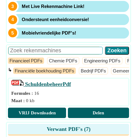
Met Live Rekenmachine Link!
Ondersteunt eenheidconversie!
Mobielvriendelijke PDF's!
Financieel PDFs
Chemie PDFs
Engineering PDFs
Fysi
↳
Financiële boekhouding PDFs
Bedrijf PDFs
Gemeenschap
Schuldenbeheer
Pdf
Formules :
16
Maat :
0 kb
VRIJ Downloaden
Delen
Verwant PDF's (
7
)