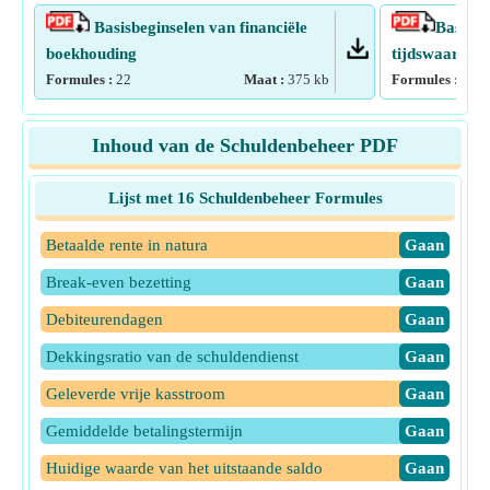
Basisbeginselen van financiële
Basispr
boekhouding
tijdswaarde v
Formules :
22
Maat :
375
kb
Formules :
43
Inhoud van de Schuldenbeheer PDF
Lijst met 16 Schuldenbeheer Formules
Betaalde rente in natura
​Gaan
Break-even bezetting
​Gaan
Debiteurendagen
​Gaan
Dekkingsratio van de schuldendienst
​Gaan
Geleverde vrije kasstroom
​Gaan
Gemiddelde betalingstermijn
​Gaan
Huidige waarde van het uitstaande saldo
​Gaan