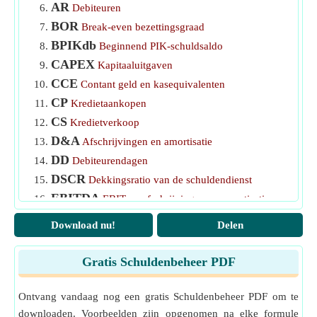
AR
Debiteuren
BOR
Break-even bezettingsgraad
BPIKdb
Beginnend PIK-schuldsaldo
CAPEX
Kapitaaluitgaven
CCE
Contant geld en kasequivalenten
CP
Kredietaankopen
CS
Kredietverkoop
D&A
Afschrijvingen en amortisatie
DD
Debiteurendagen
DSCR
Dekkingsratio van de schuldendienst
EBITDA
EBIT en afschrijvingen en amortisatie
EP
Bestaande betaling
Download nu!
Delen
GD
Bruto schuld
Int.
Rentebedrag
Gratis Schuldenbeheer PDF
LC
Leningconstante
LFCF
Geleverde vrije kasstroom
Ontvang vandaag nog een gratis Schuldenbeheer PDF om te
MC
downloaden. Voorbeelden zijn opgenomen na elke formule
Hypotheek constante