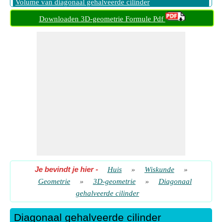
Volume van diagonaal gehalveerde cilinder
Downloaden 3D-geometrie Formule Pdf
Je bevindt je hier
-
Huis
»
Wiskunde
»
Geometrie
»
3D-geometrie
»
Diagonaal
gehalveerde cilinder
Diagonaal gehalveerde cilinder