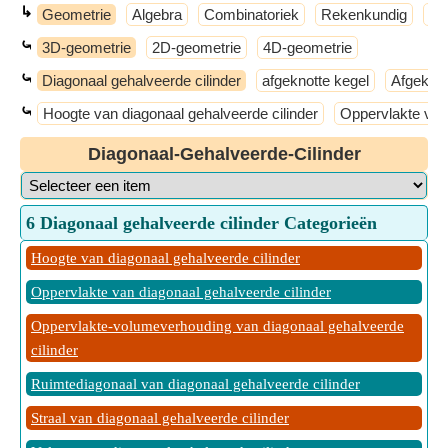
↳
Geometrie
Algebra
Combinatoriek
Rekenkundig
Se
⤿
3D-geometrie
2D-geometrie
4D-geometrie
⤿
Diagonaal gehalveerde cilinder
afgeknotte kegel
Afgekno
⤿
Hoogte van diagonaal gehalveerde cilinder
Oppervlakte van 
Diagonaal-Gehalveerde-Cilinder
6 Diagonaal gehalveerde cilinder Categorieën
Hoogte van diagonaal gehalveerde cilinder
Oppervlakte van diagonaal gehalveerde cilinder
Oppervlakte-volumeverhouding van diagonaal gehalveerde
cilinder
Ruimtediagonaal van diagonaal gehalveerde cilinder
Straal van diagonaal gehalveerde cilinder