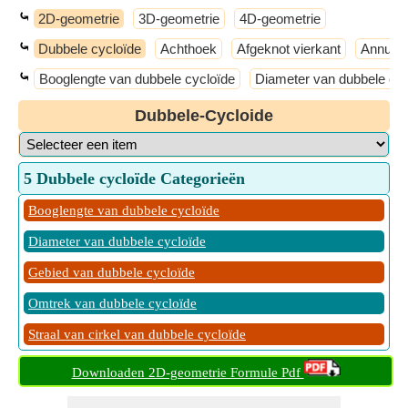
⤿
2D-geometrie
3D-geometrie
4D-geometrie
⤿
Dubbele cycloïde
Achthoek
Afgeknot vierkant
Annulu
⤿
Booglengte van dubbele cycloïde
Diameter van dubbele cyc
Dubbele-Cycloide
5 Dubbele cycloïde Categorieën
Booglengte van dubbele cycloïde
Diameter van dubbele cycloïde
Gebied van dubbele cycloïde
Omtrek van dubbele cycloïde
Straal van cirkel van dubbele cycloïde
Downloaden 2D-geometrie Formule Pdf