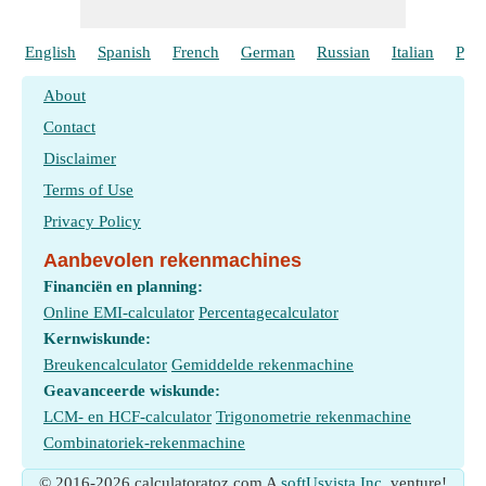
English
Spanish
French
German
Russian
Italian
Port
About
Contact
Disclaimer
Terms of Use
Privacy Policy
Aanbevolen rekenmachines
Financiën en planning:
Online EMI-calculator
Percentagecalculator
Kernwiskunde:
Breukencalculator
Gemiddelde rekenmachine
Geavanceerde wiskunde:
LCM- en HCF-calculator
Trigonometrie rekenmachine
Combinatoriek-rekenmachine
© 2016-2026 calculatoratoz.com A
softUsvista Inc.
venture!