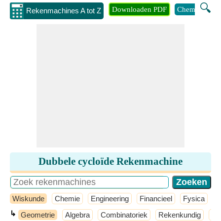
🔍
Downloaden PDF
Chemie
Eng
Rekenmachines A tot Z
Dubbele cycloïde Rekenmachine
Wiskunde
Chemie
Engineering
Financieel
Fysica
G
↳
Geometrie
Algebra
Combinatoriek
Rekenkundig
Se