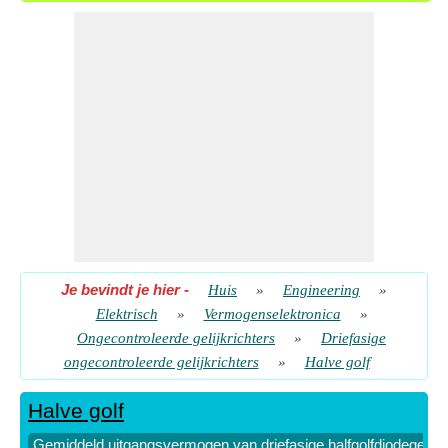
RMS-uitgangsspanning van driefasige
halfgolfdiodegelijkrichter met ohmse belasting
​ Gaan
RMS-uitgangsstroom van driefasige halfgolfdiodegelijkrichter
met R-belasting
​ Gaan
Je bevindt je hier
-
Huis
»
Engineering
»
Elektrisch
»
Vermogenselektronica
»
Ongecontroleerde gelijkrichters
»
Driefasige
ongecontroleerde gelijkrichters
»
Halve golf
Halve golf
Gemiddeld uitgangsvermogen van driefasige halfgolfdiodegelijkr