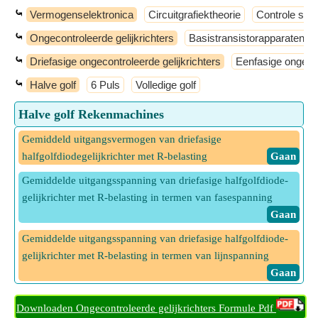
⤿
Vermogenselektronica
Circuitgrafiektheorie
Controle sys
⤿
Ongecontroleerde gelijkrichters
Basistransistorapparaten
⤿
Driefasige ongecontroleerde gelijkrichters
Eenfasige ongecon
⤿
Halve golf
6 Puls
Volledige golf
Halve golf Rekenmachines
Gemiddeld uitgangsvermogen van driefasige
halfgolfdiodegelijkrichter met R-belasting
​ Gaan
Gemiddelde uitgangsspanning van driefasige halfgolfdiode-
gelijkrichter met R-belasting in termen van fasespanning
​ Gaan
Gemiddelde uitgangsspanning van driefasige halfgolfdiode-
gelijkrichter met R-belasting in termen van lijnspanning
​ Gaan
Rimpelspanning van driefasige halfgolfdiodegelijkrichter
Downloaden Ongecontroleerde gelijkrichters Formule Pdf
​ Gaan