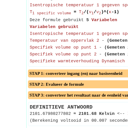
Isentropische temperatuur 1 gegeven sp
T
=
T
/(
ν
/
ν
)^(
κ
-1)
1 specific volume
2
1
2
Deze formule gebruikt
5
Variabelen
Variabelen gebruikt
Isentropische temperatuur 1 gegeven sp
Temperatuur van oppervlak 2
-
(Gemeten
Specifiek volume op punt 1
-
(Gemeten 
Specifiek volume op punt 2
-
(Gemeten 
Specifieke warmteverhouding Dynamisch
-
STAP 1: converteer ingang (en) naar basiseenheid
STAP 2: Evalueer de formule
STAP 3: converteer het resultaat naar de eenheid va
DEFINITIEVE ANTWOORD
2101.67980277802
≈
2101.68 Kelvin
<--
(Berekening voltooid in 00.007 seconde