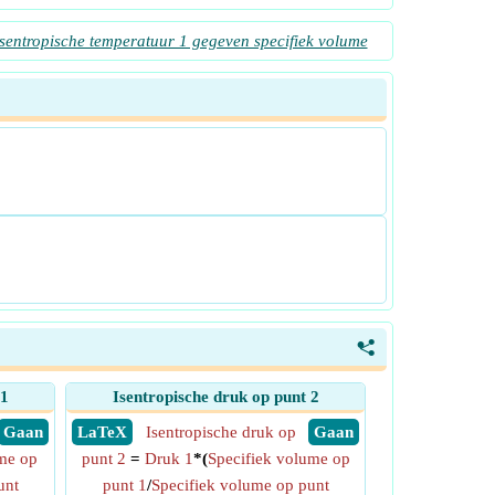
Isentropische temperatuur 1 gegeven specifiek volume
<
 1
Isentropische druk op punt 2
​ Gaan
​ LaTeX
Isentropische druk op
​ Gaan
me op
punt 2
=
Druk 1
*(
Specifiek volume op
unt
punt 1
/
Specifiek volume op punt