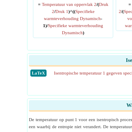
=
Temperatuur van oppervlak 2
/(
Druk
2
/
Druk 1
)^((
Specifieke
2
/(
Spec
warmteverhouding Dynamisch
-
vo
1)/
Specifieke warmteverhouding
war
Dynamisch
)
Is
​LaTeX
Isentropische temperatuur 1 gegeven spec
Wa
De temperatuur op punt 1 voor een isentropisch proces
een waarbij de entropie niet verandert. De temperat