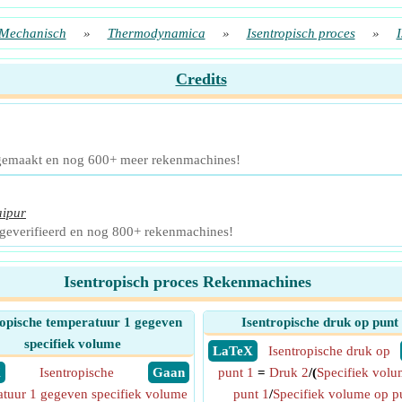
Mechanisch
»
Thermodynamica
»
Isentropisch proces
»
Credits
 gemaakt en nog 600+ meer rekenmachines!
aipur
geverifieerd en nog 800+ rekenmachines!
Isentropisch proces Rekenmachines
ropische temperatuur 1 gegeven
Isentropische druk op punt
specifiek volume
​ LaTeX
Isentropische druk op
X
Isentropische
​ Gaan
punt 1
=
Druk 2
/(
Specifiek volu
atuur 1 gegeven specifiek volume
punt 1
/
Specifiek volume op p