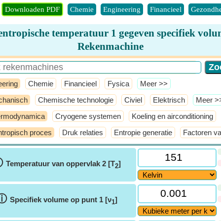
Downloaden PDF
Chemie
Engineering
Financieel
Gezondhe
entropische temperatuur 1 gegeven specifiek vol
Rekenmachine
eering
Chemie
Financieel
Fysica
​Meer >>
hanisch
Chemische technologie
Civiel
Elektrisch
​Meer >
ermodynamica
Cryogene systemen
Koeling en airconditioning
ntropisch proces
Druk relaties
Entropie generatie
Factoren v
ⓘ
Temperatuur van oppervlak 2 [T
]
2
ⓘ
Specifiek volume op punt 1 [ν
]
1