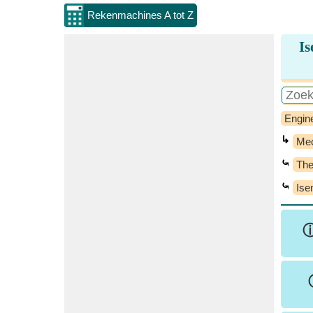
Rekenmachines A tot Z
Is
Engin
↳
Mec
⤿
Th
⤿
Ise