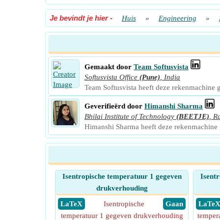
Je bevindt je hier
-
Huis
»
Engineering
»
Gemaakt door
Team Softusvista
Softusvista Office
(Pune)
,
India
Team Softusvista heeft deze rekenmachine
Geverifieërd door
Himanshi Sharma
Bhilai Institute of Technology
(BEETJE)
,
R
Himanshi Sharma heeft deze rekenmachine 
Isentropische temperatuur 1 gegeven
Isent
drukverhouding
​ LaTeX
Isentropische
​ Gaan
​ LaTe
temperatuur 1 gegeven drukverhouding
temper