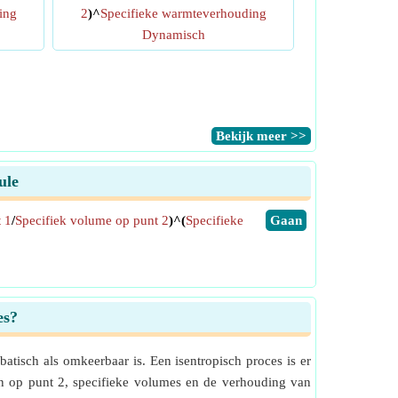
ing
2
)^
Specifieke warmteverhouding
Dynamisch
​Bekijk meer >>
ule
 1
/
Specifiek volume op punt 2
)^(
Specifieke
​Gaan
es?
tisch als omkeerbaar is. Een isentropisch proces is er
n op punt 2, specifieke volumes en de verhouding van