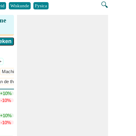
🔍
id
Wiskunde
Fysica
ume
>
Machine ontwerp
​Meer >>
an de thermodynamica
​Meer >>
+10%
-10%
+10%
-10%