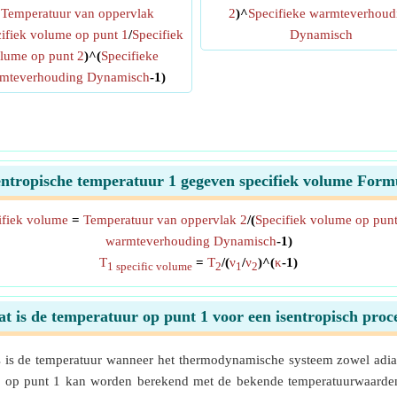
=
Temperatuur van oppervlak
2
)^
Specifieke warmteverhoud
ifiek volume op punt 1
/
Specifiek
Dynamisch
lume op punt 2
)^(
Specifieke
mteverhouding Dynamisch
-1)
entropische temperatuur 1 gegeven specifiek volume Form
ifiek volume
=
Temperatuur van oppervlak 2
/(
Specifiek volume op punt
warmteverhouding Dynamisch
-1)
T
=
T
/(
ν
/
ν
)^(
κ
-1)
1 specific volume
2
1
2
t is de temperatuur op punt 1 voor een isentropisch proc
 is de temperatuur wanneer het thermodynamische systeem zowel adiaba
uur op punt 1 kan worden berekend met de bekende temperatuurwaarde