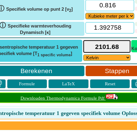
ⓘ
Specifiek volume op punt 2 [ν
]
2
ⓘ
Specifieke warmteverhouding
Dynamisch [κ]
Isentropische temperatuur 1 gegeven
Ko
pecifiek volume [T
]
1 specific volume
Stappen

Formule
LaTeX
Reset
Downloaden Thermodynamica Formule Pdf
ntropische temperatuur 1 gegeven specifiek volume Oplos