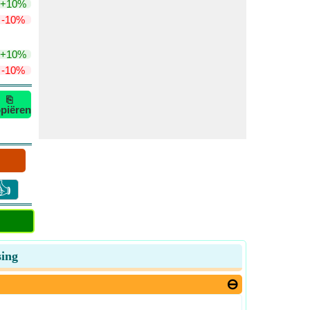
+10%
-10%
+10%
-10%
⎘
piëren
👍
sing