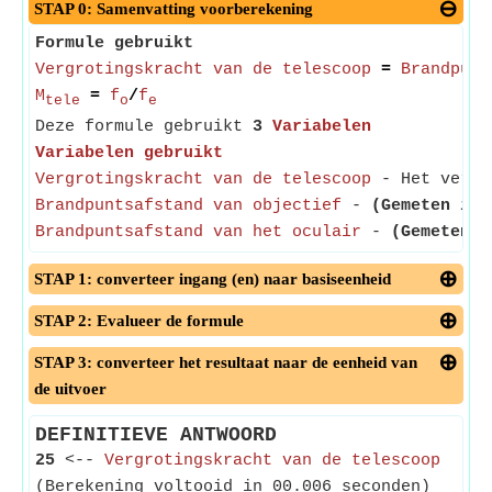
STAP 0: Samenvatting voorberekening
Formule gebruikt
Vergrotingskracht van de telescoop
=
Brandpunt
M
=
f
/
f
tele
o
e
Deze formule gebruikt
3
Variabelen
Variabelen gebruikt
Vergrotingskracht van de telescoop
- Het vergro
Brandpuntsafstand van objectief
-
(Gemeten in 
Brandpuntsafstand van het oculair
-
(Gemeten i
STAP 1: converteer ingang (en) naar basiseenheid
STAP 2: Evalueer de formule
STAP 3: converteer het resultaat naar de eenheid van
de uitvoer
DEFINITIEVE ANTWOORD
25
<--
Vergrotingskracht van de telescoop
(Berekening voltooid in 00.006 seconden)