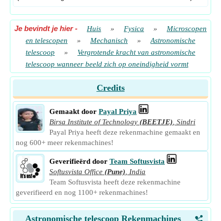
Je bevindt je hier
-
Huis
»
Fysica
»
Microscopen
en telescopen
»
Mechanisch
»
Astronomische
telescoop
»
Vergrotende kracht van astronomische
telescoop wanneer beeld zich op oneindigheid vormt
Credits
Gemaakt door
Payal Priya
Birsa Institute of Technology
(BEETJE)
,
Sindri
Payal Priya heeft deze rekenmachine gemaakt en
nog 600+ meer rekenmachines!
Geverifieërd door
Team Softusvista
Softusvista Office
(Pune)
,
India
Team Softusvista heeft deze rekenmachine
geverifieerd en nog 1100+ rekenmachines!
Astronomische telescoop Rekenmachines
<