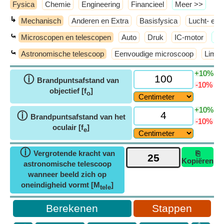
Fysica
Chemie
Engineering
Financieel
​Meer >>
↳
Mechanisch
Anderen en Extra
Basisfysica
Lucht- en 
⤿
Microscopen en telescopen
Auto
Druk
IC-motor
​M
⤿
Astronomische telescoop
Eenvoudige microscoop
Limie
+10%
ⓘ
Brandpuntsafstand van
-10%
objectief [f
]
o
+10%
ⓘ
Brandpuntsafstand van het
-10%
oculair [f
]
e
ⓘ
Vergrotende kracht van
⎘
Kopiëren
astronomische telescoop
wanneer beeld zich op
oneindigheid vormt [M
]
tele
Stappen