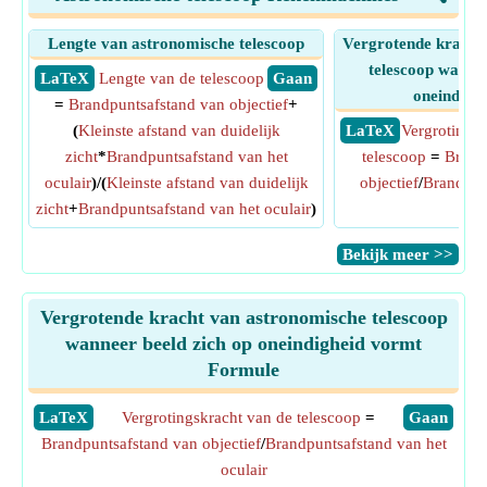
Lengte van astronomische telescoop
Vergrotende kracht
telescoop wannee
​ LaTeX
Lengte van de telescoop
​ Gaan
oneindigh
=
Brandpuntsafstand van objectief
+
(
Kleinste afstand van duidelijk
​ LaTeX
Vergrotingsk
zicht
*
Brandpuntsafstand van het
telescoop
=
Brand
oculair
)/(
Kleinste afstand van duidelijk
objectief
/
Brandpun
zicht
+
Brandpuntsafstand van het oculair
)
ocul
​Bekijk meer >>
Vergrotende kracht van astronomische telescoop
wanneer beeld zich op oneindigheid vormt
Formule
​LaTeX
Vergrotingskracht van de telescoop
=
​Gaan
Brandpuntsafstand van objectief
/
Brandpuntsafstand van het
oculair