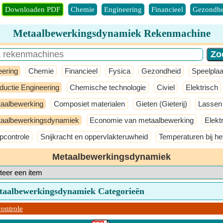
Downloaden PDF
Chemie
Engineering
Financieel
Gezondhe
Metaalbewerkingsdynamiek Rekenmachine
eering
Chemie
Financieel
Fysica
Gezondheid
Speelplaa
ductie Engineering
Chemische technologie
Civiel
Elektrisch
aalbewerking
Composiet materialen
Gieten (Gieterij)
Lassen
aalbewerkingsdynamiek
Economie van metaalbewerking
Elekt
pcontrole
Snijkracht en oppervlakteruwheid
Temperaturen bij he
Metaalbewerkingsdynamiek
taalbewerkingsdynamiek Categorieën
ontrole