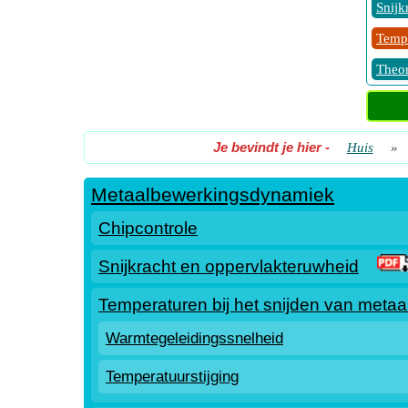
Snijk
Tempe
Theor
Je bevindt je hier
-
Huis
»
Metaalbewerkingsdynamiek
Chipcontrole
Snijkracht en oppervlakteruwheid
Temperaturen bij het snijden van metaa
Warmtegeleidingssnelheid
Temperatuurstijging