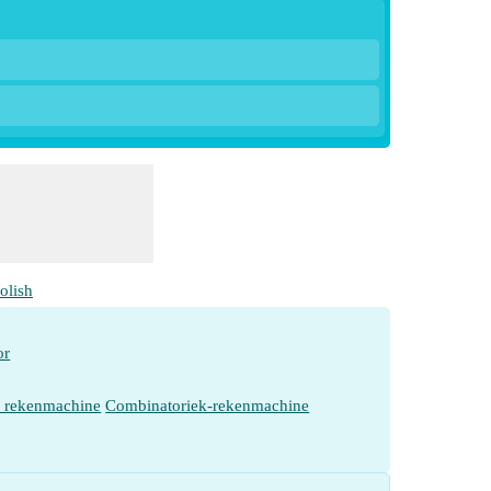
olish
or
e rekenmachine
Combinatoriek-rekenmachine