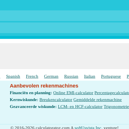
h
Spanish
French
German
Russian
Italian
Portuguese
P
Aanbevolen rekenmachines
Financiën en planning:
Online EMI-calculator
Percentagecalculat
Kernwiskunde:
Breukencalculator
Gemiddelde rekenmachine
Geavanceerde wiskunde:
LCM- en HCF-calculator
Trigonometri
© 2016-2026 calculatoratoz.com A
softUsvista Inc.
venture!