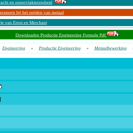
racht en oppervlakteruwheid
raturen bij het snijden van metaal
ie van Ernst en Merchant
Downloaden Productie Engineering Formule Pdf
Engineering
»
Productie Engineering
»
Metaalbewerking
l