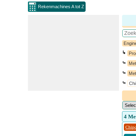
Rekenmachines A tot Z
Engin
↳
Pro
⤿
Met
⤿
Met
⤿
Chi
4 Me
Chipc