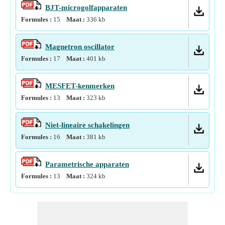
BJT-microgolfapparaten
Formules :
15
Maat :
336
kb
Magnetron oscillator
Formules :
17
Maat :
401
kb
MESFET-kenmerken
Formules :
13
Maat :
323
kb
Niet-lineaire schakelingen
Formules :
16
Maat :
381
kb
Parametrische apparaten
Formules :
13
Maat :
324
kb