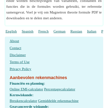
einde worden beschrijvingen van variabelen, constanten en
functies die in de formules worden gebruikt, ter referentie
samengevat. Voel je vrij om Magnetron theorie formule PDF te
downloaden en te delen met anderen.
English
Spanish
French
German
Russian
Italian
Port
About
Contact
Disclaimer
Terms of Use
Privacy Policy
Aanbevolen rekenmachines
Financiën en planning:
Online EMI-calculator
Percentagecalculator
Kernwiskunde:
Breukencalculator
Gemiddelde rekenmachine
Geavanceerde wiskunde: