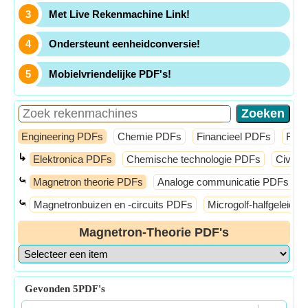
Met Live Rekenmachine Link!
Ondersteunt eenheidconversie!
Mobielvriendelijke PDF's!
Engineering PDFs
Chemie PDFs
Financieel PDFs
Fysi
↳
Elektronica PDFs
Chemische technologie PDFs
Civiel
⤿
Magnetron theorie PDFs
Analoge communicatie PDFs
⤿
Magnetronbuizen en -circuits PDFs
Microgolf-halfgeleide
Magnetron-Theorie PDF's
Gevonden
5
PDF's