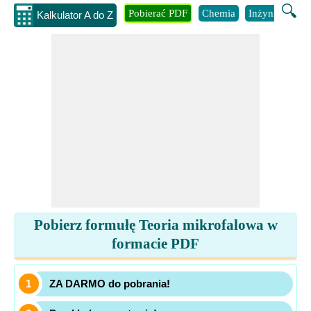
🔍
Pobierać PDF
Chemia
Inżynieria
B
Kalkulator A do Z
Pobierz formułę Teoria mikrofalowa w
formacie PDF
ZA DARMO do pobrania!