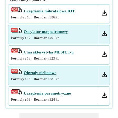
Urządzenia mikrofalowe BJT
Formuły :
15
Rozmiar :
336
kb
Oscylator magnetronowy
Formuły :
17
Rozmiar :
401
kb
Charakterystyka MESFET-u
Formuły :
13
Rozmiar :
323
kb
Obwody nieliniowe
Formuły :
16
Rozmiar :
381
kb
Urządzenia parametryczne
Formuły :
13
Rozmiar :
324
kb