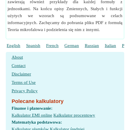
zawierają również przykłady dla każdej formuły z
jednostkami. Na końcu opisy Zmiennych, Stałych i funkcji
użytych we wzorach są podsumowane w celach
informacyjnych. Zachęcamy do pobrania pliku PDF z formułą
Teoria mikrofalowa i podzielenia się nim z innymi.
English
Spanish
French
German
Russian
Italian
Port
About
Contact
Disclaimer
Terms of Use
Privacy Policy
Polecane kalkulatory
Finanse i planowanie:
Kalkulator EMI online
Kalkulator procentowy
Matematyka podstawowa:
Kalkulator ułamków
Kalkulator średniej