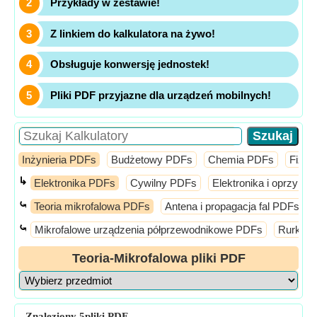
Przykłady w zestawie!
Z linkiem do kalkulatora na żywo!
Obsługuje konwersję jednostek!
Pliki PDF przyjazne dla urządzeń mobilnych!
Inżynieria PDFs
Budżetowy PDFs
Chemia PDFs
Fizy
↳
Elektronika PDFs
Cywilny PDFs
Elektronika i oprzyrz
⤿
Teoria mikrofalowa PDFs
Antena i propagacja fal PDFs
⤿
Mikrofalowe urządzenia półprzewodnikowe PDFs
Rurki i
Teoria-Mikrofalowa pliki PDF
Znaleziony
5
pliki PDF