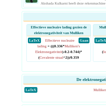
Akshada Kulkarni heeft deze rekenmachine
Effectieve nucleaire lading gezien de
Mull
elektronegativiteit van Mulliken
​ LaTeX
Effectieve nucleaire
​ Gaan
​ LaTe
lading
= (((0.336*
Mulliken's
Elektronegativiteit
)-0.2-0.744)*
(
I
(
Covalente straal
^2))/0.359
De elektronegat
​LaTeX
Mulliken