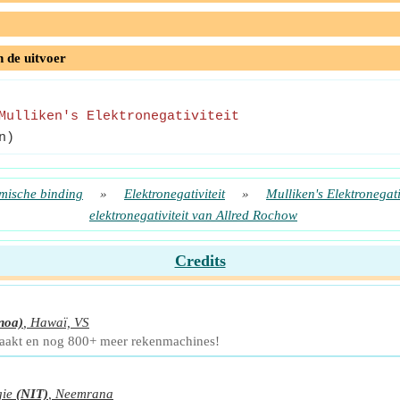
n de uitvoer
Mulliken's Elektronegativiteit
n)
mische binding
»
Elektronegativiteit
»
Mulliken's Elektronegati
elektronegativiteit van Allred Rochow
Credits
noa)
,
Hawaï, VS
maakt en nog 800+ meer rekenmachines!
gie
(NIT)
,
Neemrana