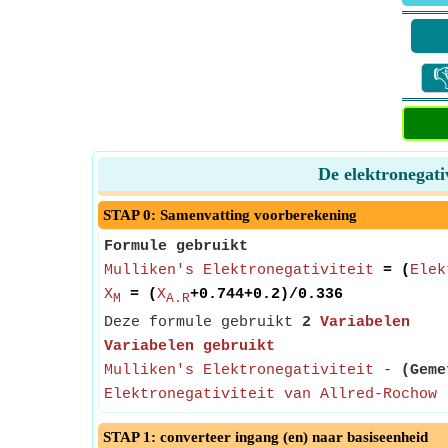

De elektronegati
STAP 0: Samenvatting voorberekening
Formule gebruikt
Mulliken's Elektronegativiteit
= (
Elek
X
= (
X
+0.744+0.2)/0.336
M
A.R
Deze formule gebruikt
2
Variabelen
Variabelen gebruikt
Mulliken's Elektronegativiteit
-
(Geme
Elektronegativiteit van Allred-Rochow
STAP 1: converteer ingang (en) naar basiseenheid