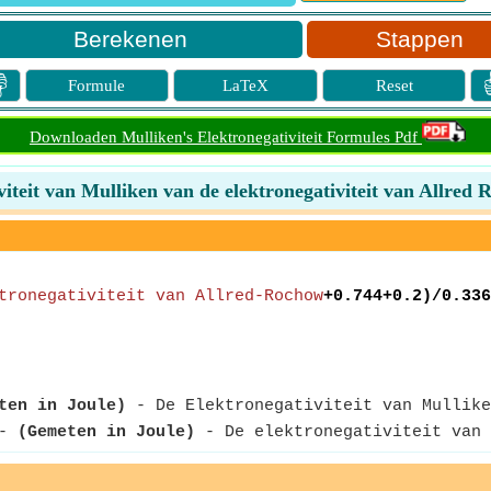
Stappen

Formule
LaTeX
Reset
Downloaden Mulliken's Elektronegativiteit Formules Pdf
viteit van Mulliken van de elektronegativiteit van Allred
tronegativiteit van Allred-Rochow
+0.744+0.2)/0.336
ten in Joule)
- De Elektronegativiteit van Mullike
-
(Gemeten in Joule)
- De elektronegativiteit van 