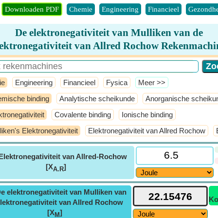
Downloaden PDF
Chemie
Engineering
Financieel
Gezondhe
De elektronegativiteit van Mulliken van de
lektronegativiteit van Allred Rochow Rekenmachi
ie
Engineering
Financieel
Fysica
​Meer >>
mische binding
Analytische scheikunde
Anorganische scheiku
ktronegativiteit
Covalente binding
Ionische binding
liken's Elektronegativiteit
Elektronegativiteit van Allred Rochow
Elektronegativiteit van Allred-Rochow
[X
]
A.R
e elektronegativiteit van Mulliken van
Ko
lektronegativiteit van Allred Rochow
[X
]
M