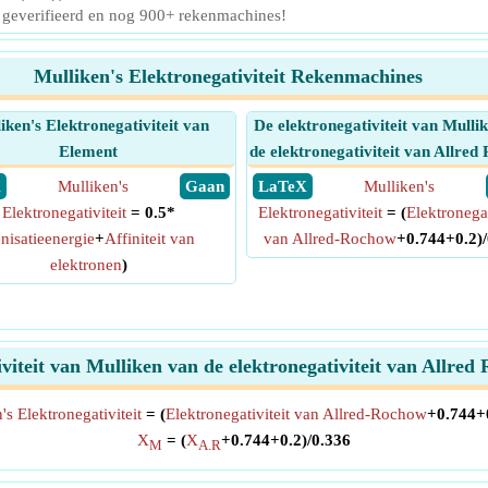
 geverifieerd en nog 900+ rekenmachines!
Mulliken's Elektronegativiteit Rekenmachines
iken's Elektronegativiteit van
De elektronegativiteit van Mulli
Element
de elektronegativiteit van Allre
X
Mulliken's
​ Gaan
​ LaTeX
Mulliken's
Elektronegativiteit
= 0.5*
Elektronegativiteit
= (
Elektronegat
onisatieenergie
+
Affiniteit van
van Allred-Rochow
+0.744+0.2)/
elektronen
)
iviteit van Mulliken van de elektronegativiteit van Allre
's Elektronegativiteit
= (
Elektronegativiteit van Allred-Rochow
+0.744+0
X
= (
X
+0.744+0.2)/0.336
M
A.R