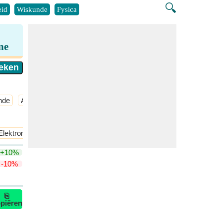
🔍
id
Wiskunde
Fysica
ne
nde
Atmosferische Chemie
​Meer >>
Elektronegativiteit van Pauling
+10%
-10%
⎘
piëren