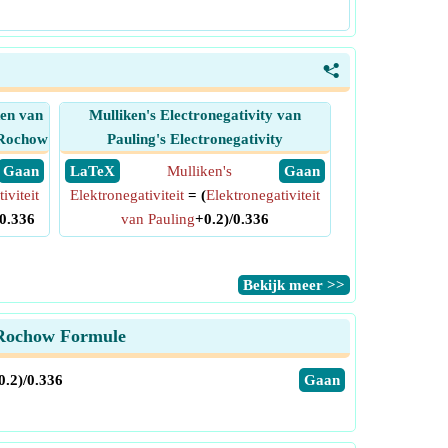
<
ken van
Mulliken's Electronegativity van
d Rochow
Pauling's Electronegativity
​ Gaan
​ LaTeX
Mulliken's
​ Gaan
iviteit
Elektronegativiteit
= (
Elektronegativiteit
0.336
van Pauling
+0.2)/0.336
​Bekijk meer >>
d Rochow Formule
.2)/0.336
​Gaan