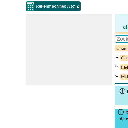
Rekenmachines A tot Z
e
Chem
↳
Che
⤿
Ele
⤿
Mul
ⓘ
ⓘ
D
de e