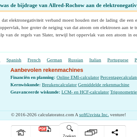
was de bijdrage van Allred-Rochow aan de elektronegativi
t elektronegativiteit verband moest houden met de lading die een e
ppervlak, hoe groter de neiging van dat atoom om elektronen aan te tr
lp van de regels van Slater, terwijl het oppervlak van een atoom i
h
Spanish
French
German
Russian
Italian
Portuguese
P
Aanbevolen rekenmachines
Financiën en planning:
Online EMI-calculator
Percentagecalculat
Kernwiskunde:
Breukencalculator
Gemiddelde rekenmachine
Geavanceerde wiskunde:
LCM- en HCF-calculator
Trigonometri
© 2016-2026 calculatoratoz.com A
softUsvista Inc.
venture!
🔍
Zoeken