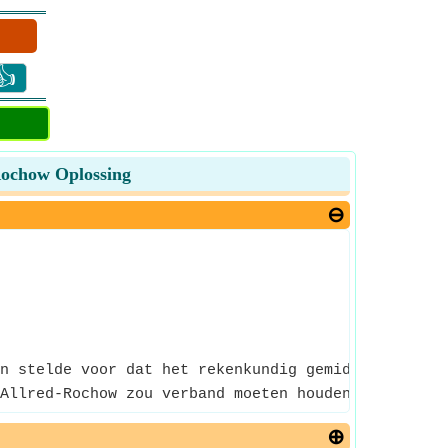
👍
 Rochow Oplossing
n stelde voor dat het rekenkundig gemiddelde van d
Allred-Rochow zou verband moeten houden met de lad