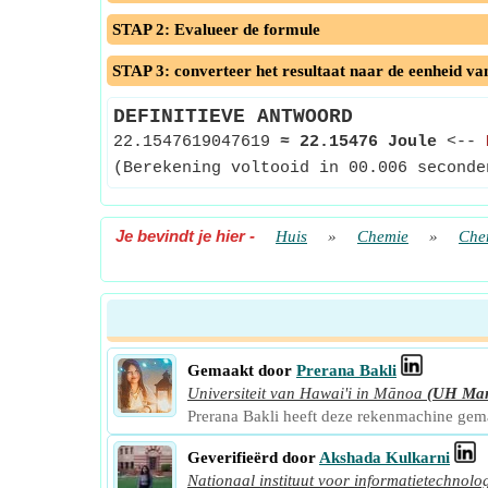
STAP 2: Evalueer de formule
STAP 3: converteer het resultaat naar de eenheid va
DEFINITIEVE ANTWOORD
22.1547619047619
≈
22.15476 Joule
<--
(Berekening voltooid in 00.006 seconde
Je bevindt je hier
-
Huis
»
Chemie
»
Che
Gemaakt door
Prerana Bakli
Universiteit van Hawai'i in Mānoa
(UH Ma
Prerana Bakli heeft deze rekenmachine ge
Geverifieërd door
Akshada Kulkarni
Nationaal instituut voor informatietechnolo