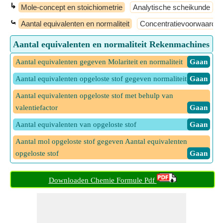
↳
Mole-concept en stoichiometrie
Analytische scheikunde
⤿
Aantal equivalenten en normaliteit
Concentratievoorwaarde
Aantal equivalenten en normaliteit Rekenmachines
Aantal equivalenten gegeven Molariteit en normaliteit
​ Gaan
Aantal equivalenten opgeloste stof gegeven normaliteit
​ Gaan
Aantal equivalenten opgeloste stof met behulp van
valentiefactor
​ Gaan
Aantal equivalenten van opgeloste stof
​ Gaan
Aantal mol opgeloste stof gegeven Aantal equivalenten
opgeloste stof
​ Gaan
Basiciteit gegeven Molariteit en Normaliteit
​ Gaan
Downloaden Chemie Formule Pdf
Equivalente massa gegeven molaliteit en normaliteit
​ Gaan
Normaliteit
​ Gaan
Normaliteit gegeven Molaliteit en equivalente massa
​ Gaan