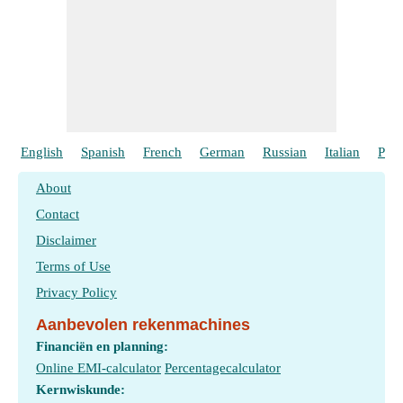
Volume van stof 2 op het equivalentiepunt
​ Gaan
Volumesterkte met behulp van normaliteit
​ Gaan
Zuurgraad gegeven Molariteit en Normaliteit
​ Gaan
English
Spanish
French
German
Russian
Italian
Port
About
Contact
Disclaimer
Terms of Use
Privacy Policy
Aanbevolen rekenmachines
Financiën en planning:
Online EMI-calculator
Percentagecalculator
Kernwiskunde: