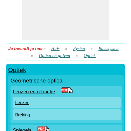
Je bevindt je hier
-
Huis
»
Fysica
»
Basisfysica
»
Optica en golven
»
Optiek
Optiek
Geometrische optica
Lenzen en refractie
Lenzen
Breking
Spiegels