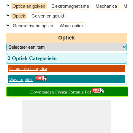
⤿
Optica en golven
Elektromagnetisme
Mechanica
Mode
⤿
Optiek
Golven en geluid
⤿
Geometrische optica
Wave-optiek
Optiek
2 Optiek Categorieën
Geometrische optica
Wave-optiek
Downloaden Fysica Formule Pdf