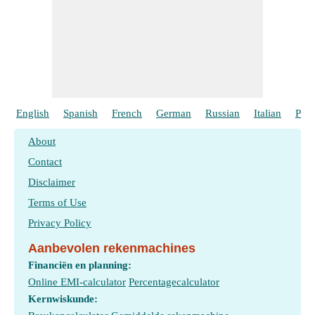
English
Spanish
French
German
Russian
Italian
Port
About
Contact
Disclaimer
Terms of Use
Privacy Policy
Aanbevolen rekenmachines
Financiën en planning:
Online EMI-calculator
Percentagecalculator
Kernwiskunde: