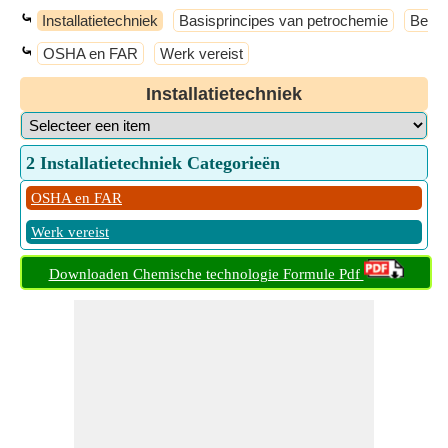
⤿
Installatietechniek
Basisprincipes van petrochemie
Bewer
⤿
OSHA en FAR
Werk vereist
Installatietechniek
2 Installatietechniek Categorieën
OSHA en FAR
Werk vereist
Downloaden Chemische technologie Formule Pdf