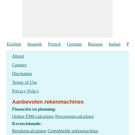
English
Spanish
French
German
Russian
Italian
Port
About
Contact
Disclaimer
Terms of Use
Privacy Policy
Aanbevolen rekenmachines
Financiën en planning:
Online EMI-calculator
Percentagecalculator
Kernwiskunde:
Breukencalculator
Gemiddelde rekenmachine