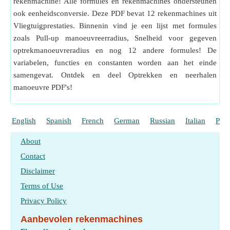
rekenmachine! Alle formules en rekenmachines ondersteunen
ook eenheidsconversie. Deze PDF bevat 12 rekenmachines uit
Vliegtuigprestaties. Binnenin vind je een lijst met formules
zoals Pull-up manoeuvreerradius, Snelheid voor gegeven
optrekmanoeuvreradius en nog 12 andere formules! De
variabelen, functies en constanten worden aan het einde
samengevat. Ontdek en deel Optrekken en neerhalen
manoeuvre PDF's!
English
Spanish
French
German
Russian
Italian
Port
About
Contact
Disclaimer
Terms of Use
Privacy Policy
Aanbevolen rekenmachines