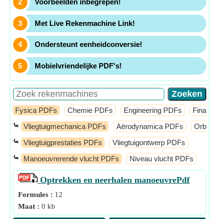
Voorbeelden inbegrepen!
Met Live Rekenmachine Link!
Ondersteunt eenheidconversie!
Mobielvriendelijke PDF's!
Fysica PDFs
Chemie PDFs
Engineering PDFs
Financi
⤿
Vliegtuigmechanica PDFs
Aërodynamica PDFs
Orbita
⤿
Vliegtuigprestaties PDFs
Vliegtuigontwerp PDFs
⤿
Manoeuvrerende vlucht PDFs
Niveau vlucht PDFs
Optrekken en neerhalen manoeuvre
Pdf
Formules :
12
Maat :
0 kb