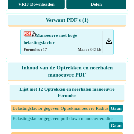
VRIJ Downloaden
Delen
Verwant PDF's (
1
)
Manoeuvre met hoge
belastingsfactor
Formules :
17
Maat :
342
kb
Inhoud van de Optrekken en neerhalen
manoeuvre PDF
Lijst met 12 Optrekken en neerhalen manoeuvre
Formules
Belastingsfactor gegeven Optrekmanoeuvre Radius
​Gaan
Belastingsfactor gegeven pull-down manoeuvreradius
​Gaan