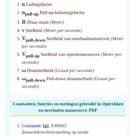
n
Ladingsfactor
n
Pull-up-belastingsfactor
pull-up
R
Draai straal
(Meter)
v
Snelheid
(Meter per seconde)
V
Snelheid van neerhaalmanoeuvre
(Meter
pull-down
per seconde)
V
Snelheid van optrekmanoeuvre
(Meter per
pull-up
seconde)
ω
Draaisnelheid
(Graad per seconde)
ω
Pull-down draaisnelheid
(Graad per
pull-down
seconde)
Constanten, functies en metingen gebruikt in Optrekken
en neerhalen manoeuvre PDF
Constante
:
[g]
, 9.80665
Zwaartekrachtversnelling op aarde