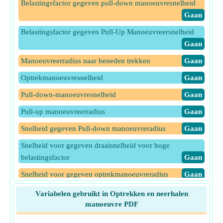
Belastingsfactor gegeven pull-down manoeuvresnelheid
​Gaan
Belastingsfactor gegeven Pull-Up Manoeuvreersnelheid
​Gaan
Manoeuvreerradius naar beneden trekken
​Gaan
Optrekmanoeuvresnelheid
​Gaan
Pull-down-manoeuvresnelheid
​Gaan
Pull-up manoeuvreerradius
​Gaan
Snelheid gegeven Pull-down manoeuvreradius
​Gaan
Snelheid voor gegeven draaisnelheid voor hoge
belastingsfactor
​Gaan
Snelheid voor gegeven optrekmanoeuvreradius
​Gaan
Snelheid voor gegeven pull-down-manoeuvresnelheid
Variabelen gebruikt in Optrekken en neerhalen
​Gaan
manoeuvre PDF