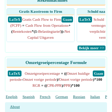
Rekenmachines
Gratis Kasstroom to Firm
Schuld naar e
​ LaTeX
Gratis Cash Flow to Firm
​ Gaan
​ LaTeX
Schuld tege
(FCFF)
=
Cash Flow from Operations
+
vermogen (D
(
Rentekosten
*(1-
Belastingtarief
))-
Net
verplichtingen
Capital Uitgaven
vermog
​Bekijk meer >>
Omzetgroeipercentage Formule
​LaTeX
Omzetgroeipercentage
= ((
Omzet huidige
​Gaan
periode
-
Omzet vorige periode
)/
Omzet vorige periode
)*100
RGR
= ((
CPR
-
PPR
)/
PPR
)*100
English
Spanish
French
German
Russian
Italian
Port
About