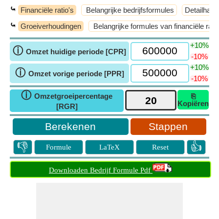
⤿
Financiële ratio's
Belangrijke bedrijfsformules
Detailhan
⤿
Groeiverhoudingen
Belangrijke formules van financiële ratio
+10%
ⓘ
Omzet huidige periode [CPR]
-10%
+10%
ⓘ
Omzet vorige periode [PPR]
-10%
ⓘ
Omzetgroeipercentage
⎘
Kopiëren
[RGR]
Stappen
👎
👍
Formule
LaTeX
Reset
Downloaden Bedrijf Formule Pdf