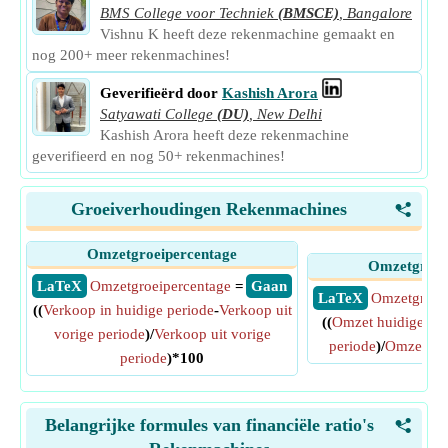
BMS College voor Techniek
(BMSCE)
,
Bangalore
Vishnu K heeft deze rekenmachine gemaakt en
nog 200+ meer rekenmachines!
Geverifieërd door
Kashish Arora
Satyawati College
(DU)
,
New Delhi
Kashish Arora heeft deze rekenmachine
geverifieerd en nog 50+ rekenmachines!
Groeiverhoudingen Rekenmachines
<
Omzetgroeipercentage
Omzetgroei
​ LaTeX
Omzetgroeipercentage
=
​ Gaan
​ LaTeX
Omzetgroei
((
Verkoop in huidige periode
-
Verkoop uit
((
Omzet huidige per
vorige periode
)/
Verkoop uit vorige
periode
)/
Omzet vor
periode
)*100
Belangrijke formules van financiële ratio's
<