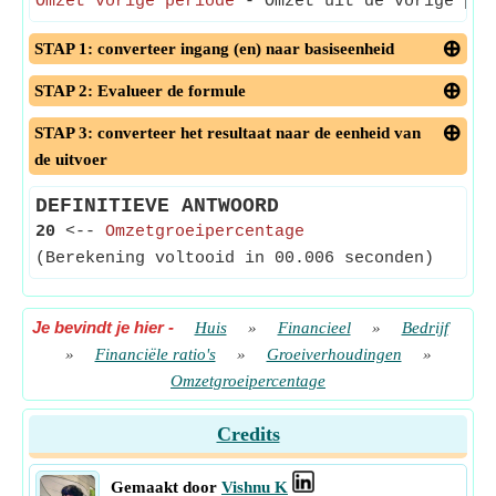
Omzet vorige periode
- Omzet uit de vorige per
STAP 1: converteer ingang (en) naar basiseenheid
STAP 2: Evalueer de formule
STAP 3: converteer het resultaat naar de eenheid van
de uitvoer
DEFINITIEVE ANTWOORD
20
<--
Omzetgroeipercentage
(Berekening voltooid in 00.006 seconden)
Je bevindt je hier
-
Huis
»
Financieel
»
Bedrijf
»
Financiële ratio's
»
Groeiverhoudingen
»
Omzetgroeipercentage
Credits
Gemaakt door
Vishnu K