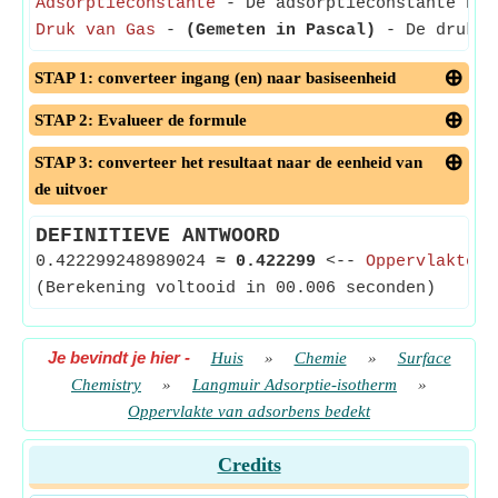
Adsorptieconstante
- De adsorptieconstante han
Druk van Gas
-
(Gemeten in Pascal)
- De druk va
STAP 1: converteer ingang (en) naar basiseenheid
STAP 2: Evalueer de formule
STAP 3: converteer het resultaat naar de eenheid van
de uitvoer
DEFINITIEVE ANTWOORD
0.422299248989024
≈
0.422299
<--
Oppervlakte v
(Berekening voltooid in 00.006 seconden)
Je bevindt je hier
-
Huis
»
Chemie
»
Surface
Chemistry
»
Langmuir Adsorptie-isotherm
»
Oppervlakte van adsorbens bedekt
Credits