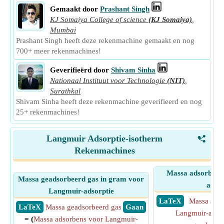
Gemaakt door
Prashant Singh
KJ Somaiya College of science
(KJ Somaiya)
,
Mumbai
Prashant Singh heeft deze rekenmachine gemaakt en nog
700+ meer rekenmachines!
Geverifieërd door
Shivam Sinha
Nationaal Instituut voor Technologie
(NIT)
,
Surathkal
Shivam Sinha heeft deze rekenmachine geverifieerd en nog
25+ rekenmachines!
Langmuir Adsorptie-isotherm
<
Rekenmachines
Massa adsorbens
Massa geadsorbeerd gas in gram voor
adsor
Langmuir-adsorptie
​ LaTeX
Massa adso
​ LaTeX
Massa geadsorbeerd gas
​ Gaan
Langmuir-adsor
= (
Massa adsorbens voor Langmuir-