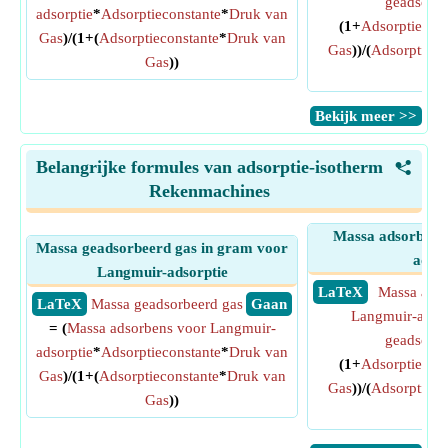
geadsorbe
adsorptie
*
Adsorptieconstante
*
Druk van
(1+
Adsorptiecons
Gas
)/(1+(
Adsorptieconstante
*
Druk van
Gas
))/(
Adsorptieco
Gas
))
Ga
​Bekijk meer >>
Belangrijke formules van adsorptie-isotherm
<
Rekenmachines
Massa adsorbens
Massa geadsorbeerd gas in gram voor
adsor
Langmuir-adsorptie
​ LaTeX
Massa adso
​ LaTeX
Massa geadsorbeerd gas
​ Gaan
Langmuir-adsor
= (
Massa adsorbens voor Langmuir-
geadsorbe
adsorptie
*
Adsorptieconstante
*
Druk van
(1+
Adsorptiecons
Gas
)/(1+(
Adsorptieconstante
*
Druk van
Gas
))/(
Adsorptieco
Gas
))
Ga