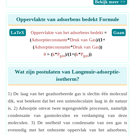
​Bekijk meer >>
Oppervlakte van adsorbens bedekt Formule
​LaTeX
Oppervlakte van het adsorbens bedekt
=
​Gaan
(
Adsorptieconstante
*
Druk van Gas
)/(1+
(
Adsorptieconstante
*
Druk van Gas
))
θ
= (
k
*
P
)/(1+(
k
*
P
))
gas
gas
Wat zijn postulaten van Langmuir-adsorptie-
isotherm?
1) De laag van het geadsorbeerde gas is slechts één molecuul
dik, wat betekent dat het een unimoleculaire laag in de natuur
is. 2) Adsorptie omvat twee tegengestelde processen, namelijk
condensatie van gasmoleculen en verdamping van deze
moleculen. 3) De snelheid van condensatie van een gas is
evenredig met het onbezette oppervlak van het adsorbens,