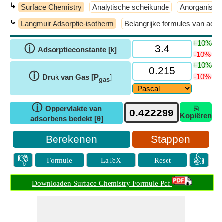
↳
Surface Chemistry
Analytische scheikunde
Anorganisch
⤿
Langmuir Adsorptie-isotherm
Belangrijke formules van adso
+10%
ⓘ
Adsorptieconstante [k]
-10%
+10%
ⓘ
-10%
Druk van Gas [P
]
gas
ⓘ
Oppervlakte van
⎘
Kopiëren
adsorbens bedekt [θ]
Stappen
👎
👍
Formule
LaTeX
Reset
Downloaden Surface Chemistry Formule Pdf