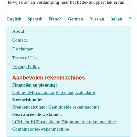
terwijl die van verdamping naar het bedekte oppervlak ervan.
English
Spanish
French
German
Russian
Italian
Port
About
Contact
Disclaimer
Terms of Use
Privacy Policy
Aanbevolen rekenmachines
Financiën en planning:
Online EMI-calculator
Percentagecalculator
Kernwiskunde:
Breukencalculator
Gemiddelde rekenmachine
Geavanceerde wiskunde:
LCM- en HCF-calculator
Trigonometrie rekenmachine
Combinatoriek-rekenmachine