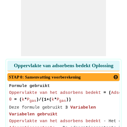
Oppervlakte van adsorbens bedekt Oplossing
STAP 0: Samenvatting voorberekening
Formule gebruikt
Oppervlakte van het adsorbens bedekt
= (
Adsorp
θ
= (
k
*
P
)/(1+(
k
*
P
))
gas
gas
Deze formule gebruikt
3
Variabelen
Variabelen gebruikt
Oppervlakte van het adsorbens bedekt
- Het oppe