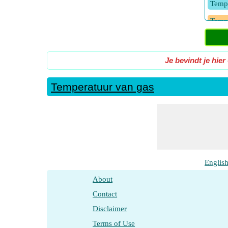
Tempe
Tempe
Tempe
Tempe
Je bevindt je hier
Temperatuur van gas
Tempe
Tempe
Tempe
molm
Englis
About
Contact
Disclaimer
Terms of Use