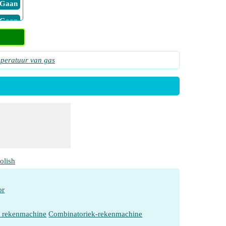
​ Gaan
​ Gaan
​ Gaan
 1D
peratuur van gas
​ Gaan
 2D
​ Gaan
​ Gaan
​ Gaan
olish
or
e rekenmachine
Combinatoriek-rekenmachine