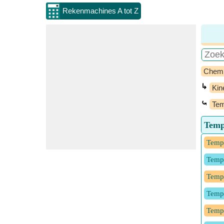
Rekenmachines A tot Z
Chem
↳
Kin
⤿
Tem
Temp
Tempe
Tempe
Tempe
Tempe
Tempe