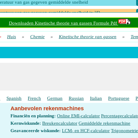
ratuur van gas gegeven gemiddelde snelheid
ratuur van gas gegeven gemiddelde snelheid in 2D
ratuur van gas gegeven kinetische energie
Downloaden Kinetische theorie van gassen Formule Pdf
ratuur van gas gegeven Root Mean Square Speed en Molaire Massa in
-
Huis
»
Chemie
»
Kinetische theorie van gassen
»
Tem
ratuur van gas gegeven Root Mean Square Speed en Molaire Massa in
ratuur van gas gegeven Samendrukbaarheidsfactor
ratuur van gas gegeven wortelgemiddelde kwadratische snelheid en
assa
h
Spanish
French
German
Russian
Italian
Portuguese
P
Aanbevolen rekenmachines
Financiën en planning:
Online EMI-calculator
Percentagecalculat
Kernwiskunde:
Breukencalculator
Gemiddelde rekenmachine
Geavanceerde wiskunde:
LCM- en HCF-calculator
Trigonometri