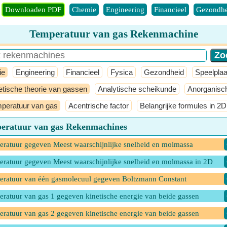
Downloaden PDF
Chemie
Engineering
Financieel
Gezondhe
Temperatuur van gas Rekenmachine
ie
Engineering
Financieel
Fysica
Gezondheid
Speelplaa
etische theorie van gassen
Analytische scheikunde
Anorganisc
peratuur van gas
Acentrische factor
Belangrijke formules in 2D
eratuur van gas Rekenmachines
ratuur gegeven Meest waarschijnlijke snelheid en molmassa
ratuur gegeven Meest waarschijnlijke snelheid en molmassa in 2D
ratuur van één gasmolecuul gegeven Boltzmann Constant
ratuur van gas 1 gegeven kinetische energie van beide gassen
ratuur van gas 2 gegeven kinetische energie van beide gassen