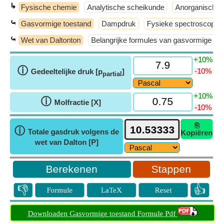
↳
Fysische chemie
Analytische scheikunde
Anorganische 
⤿
Gasvormige toestand
Dampdruk
Fysieke spectroscopie
⤿
Wet van Daltonton
Belangrijke formules van gasvormige to
+10%
ⓘ
-10%
Gedeeltelijke druk [p
]
partial
+10%
ⓘ
Molfractie [Χ]
-10%
⎘
ⓘ
Totale gasdruk volgens de
Kopiëren
wet van Dalton [P]
Stappen
👎
👍
Formule
LaTeX
Reset
Downloaden Gasvormige toestand Formule Pdf