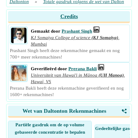
Daltonton
»
Totale gasdruk volgens de wet van Dalton
Credits
Gemaakt door
Prashant Singh
KJ Somaiya College of science
(KJ Somaiya)
,
Mumbai
Prashant Singh heeft deze rekenmachine gemaakt en nog
700+ meer rekenmachines!
Geverifieërd door
Prerana Bakli
Universiteit van Hawai'i in Mānoa
(UH Manoa)
,
Hawaï, VS
Prerana Bakli heeft deze rekenmachine geverifieerd en nog
1600+ rekenmachines!
Wet van Daltonton Rekenmachines
<
Partiële gasdruk om de op volume
Gedeeltelijke gasdru
gebaseerde concentratie te bepalen
Dal