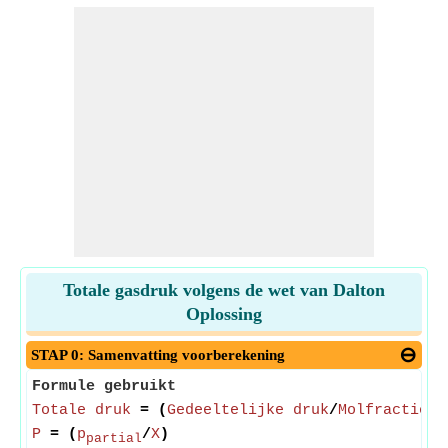
Totale gasdruk volgens de wet van Dalton
Oplossing
STAP 0: Samenvatting voorberekening
Formule gebruikt
Totale druk
= (
Gedeeltelijke druk
/
Molfractie
)
P
= (
p
/
Χ
)
partial