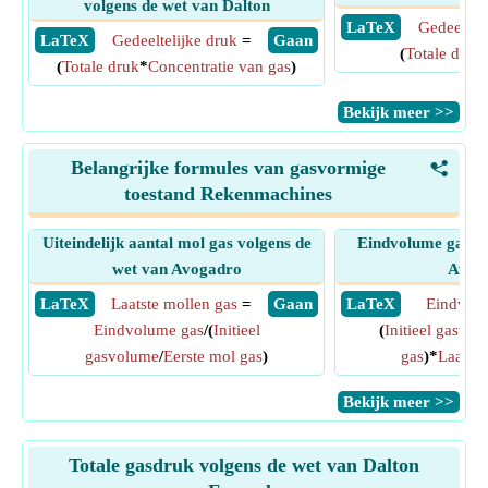
volgens de wet van Dalton
​ LaTeX
Gedeelteli
​ LaTeX
Gedeeltelijke druk
=
​ Gaan
(
Totale druk
(
Totale druk
*
Concentratie van gas
)
​Bekijk meer >>
Belangrijke formules van gasvormige
<
toestand Rekenmachines
Uiteindelijk aantal mol gas volgens de
Eindvolume gas vo
wet van Avogadro
Avog
​ LaTeX
Laatste mollen gas
=
​ Gaan
​ LaTeX
Eindvol
Eindvolume gas
/(
Initieel
(
Initieel gasvo
gasvolume
/
Eerste mol gas
)
gas
)*
Laatste
​Bekijk meer >>
Totale gasdruk volgens de wet van Dalton