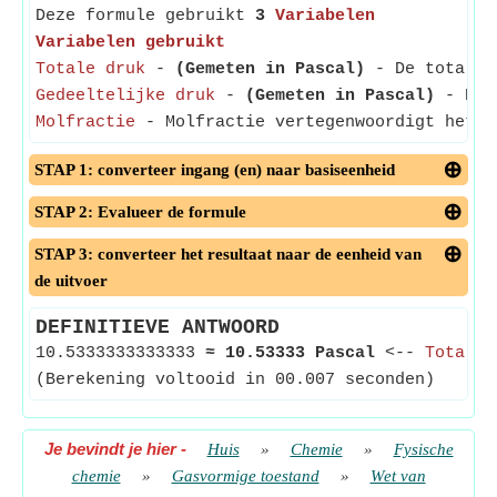
Deze formule gebruikt
3
Variabelen
Variabelen gebruikt
Totale druk
-
(Gemeten in Pascal)
- De totale d
Gedeeltelijke druk
-
(Gemeten in Pascal)
- Part
Molfractie
- Molfractie vertegenwoordigt het a
STAP 1: converteer ingang (en) naar basiseenheid
STAP 2: Evalueer de formule
STAP 3: converteer het resultaat naar de eenheid van
de uitvoer
DEFINITIEVE ANTWOORD
10.5333333333333
≈
10.53333 Pascal
<--
Totale 
(Berekening voltooid in 00.007 seconden)
Je bevindt je hier
-
Huis
»
Chemie
»
Fysische
chemie
»
Gasvormige toestand
»
Wet van