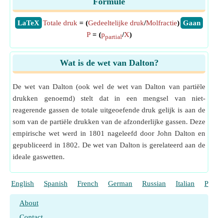
Formule
​LaTeX
Totale druk
= (
Gedeeltelijke druk
/
Molfractie
)
​Gaan
P
= (
p
/
Χ
)
partial
Wat is de wet van Dalton?
De wet van Dalton (ook wel de wet van Dalton van partiële
drukken genoemd) stelt dat in een mengsel van niet-
reagerende gassen de totale uitgeoefende druk gelijk is aan de
som van de partiële drukken van de afzonderlijke gassen. Deze
empirische wet werd in 1801 nageleefd door John Dalton en
gepubliceerd in 1802. De wet van Dalton is gerelateerd aan de
ideale gaswetten.
English
Spanish
French
German
Russian
Italian
Port
About
Contact