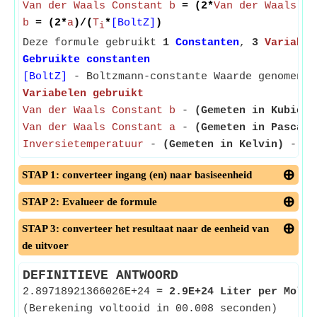
Van der Waals Constant b
= (2*
Van der Waals Co
b
= (2*
a
)/(
T
*
[BoltZ]
)
i
Deze formule gebruikt
1
Constanten
,
3
Variabel
Gebruikte constanten
[BoltZ]
- Boltzmann-constante Waarde genomen a
Variabelen gebruikt
Van der Waals Constant b
-
(Gemeten in Kubieke
Van der Waals Constant a
-
(Gemeten in Pascal 
Inversietemperatuur
-
(Gemeten in Kelvin)
- De 
STAP 1: converteer ingang (en) naar basiseenheid
STAP 2: Evalueer de formule
STAP 3: converteer het resultaat naar de eenheid van
de uitvoer
DEFINITIEVE ANTWOORD
2.89718921366026E+24
≈
2.9E+24 Liter per Mol
<
(Berekening voltooid in 00.008 seconden)