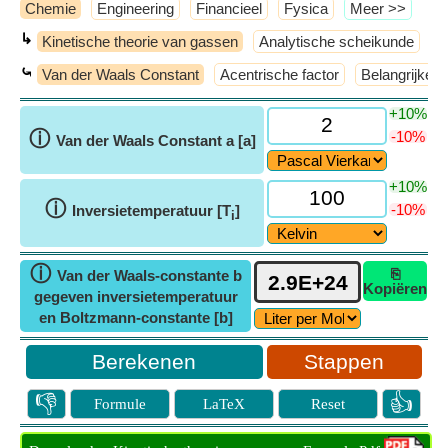
Chemie
Engineering
Financieel
Fysica
​Meer >>
↳
Kinetische theorie van gassen
Analytische scheikunde
A
⤿
Van der Waals Constant
Acentrische factor
Belangrijke f
+10%
ⓘ
-10%
Van der Waals Constant a [a]
+10%
ⓘ
-10%
Inversietemperatuur [T
]
i
ⓘ
⎘
Van der Waals-constante b
Kopiëren
gegeven inversietemperatuur
en Boltzmann-constante [b]
Stappen
👎
👍
Formule
LaTeX
Reset