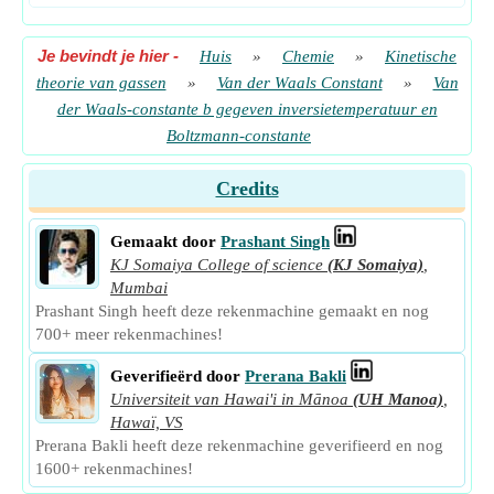
Je bevindt je hier
-
Huis
»
Chemie
»
Kinetische
theorie van gassen
»
Van der Waals Constant
»
Van
der Waals-constante b gegeven inversietemperatuur en
Boltzmann-constante
Credits
Gemaakt door
Prashant Singh
KJ Somaiya College of science
(KJ Somaiya)
,
Mumbai
Prashant Singh heeft deze rekenmachine gemaakt en nog
700+ meer rekenmachines!
Geverifieërd door
Prerana Bakli
Universiteit van Hawai'i in Mānoa
(UH Manoa)
,
Hawaï, VS
Prerana Bakli heeft deze rekenmachine geverifieerd en nog
1600+ rekenmachines!