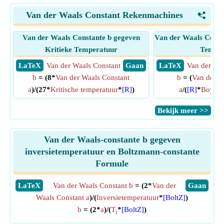
Van der Waals Constant Rekenmachines
<
Van der Waals Constante b gegeven
Van der Waals Const
Kritieke Temperatuur
Temper
​ LaTeX
Van der Waals Constant
​ Gaan
​ LaTeX
Van der Waa
b
= (8*
Van der Waals Constant
b
= (
Van der W
a
)/(27*
Kritische temperatuur
*
[R]
)
a
/(
[R]
*
Boyle-
​Bekijk meer >>
Van der Waals-constante b gegeven
inversietemperatuur en Boltzmann-constante
Formule
​LaTeX
Van der Waals Constant b
= (2*
Van der
​Gaan
Waals Constant a
)/(
Inversietemperatuur
*
[BoltZ]
)
b
= (2*
a
)/(
T
*
[BoltZ]
)
i