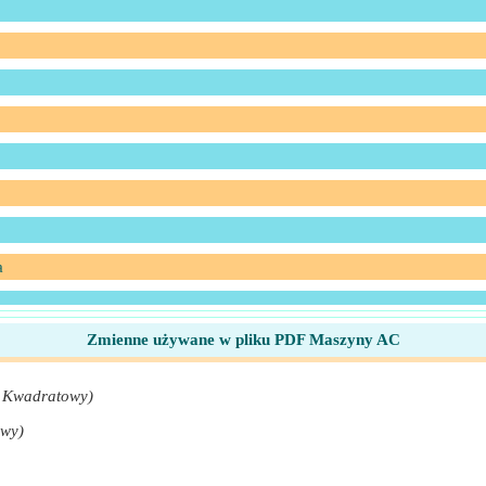
a
Zmienne używane w pliku PDF Maszyny AC
 Kwadratowy)
owy)
ciowego