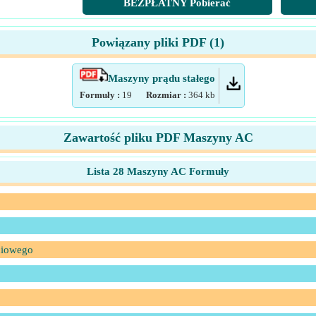
BEZPŁATNY Pobierać
Powiązany pliki PDF (
1
)
Maszyny prądu stałego
Formuły :
19
Rozmiar :
364
kb
Zawartość pliku PDF Maszyny AC
Lista 28 Maszyny AC Formuły
ciowego