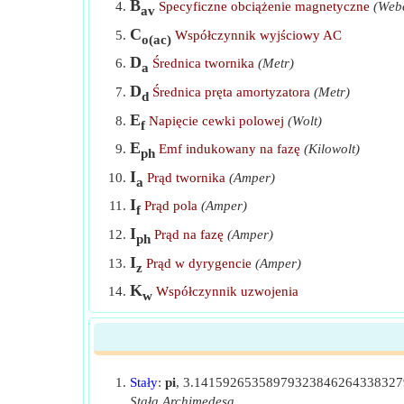
Specyficzne ładowanie elektryczne
B
Specyficzne obciążenie magnetyczne
(Web
av
C
Specyficzne obciążenie elektryczne przy użyciu ws
Współczynnik wyjściowy AC
o(ac)
D
Specyficzne obciążenie magnetyczne
Średnica twornika
(Metr)
a
D
Średnica pręta amortyzatora
(Metr)
Specyficzne obciążenie magnetyczne przy użyciu w
d
E
Napięcie cewki polowej
(Wolt)
Średnica pręta amortyzatora
f
E
Emf indukowany na fazę
(Kilowolt)
ph
Średnica twornika za pomocą równania wyjściowego
I
Prąd twornika
(Amper)
a
Strumień na biegun przy użyciu Pole Pitch
I
Prąd pola
(Amper)
f
Współczynnik uzwojenia przy użyciu współczynnik
I
Prąd na fazę
(Amper)
ph
Współczynnik wyjściowy za pomocą równania wyjś
I
Prąd w dyrygencie
(Amper)
z
Współczynnik zwarcia
K
Współczynnik uzwojenia
w
L
Długość rdzenia twornika
(Metr)
a
L
Długość paska amortyzatora
(Metr)
d
L
Wartość graniczna długości rdzenia
(Met
limit
Stały
:
pi
, 3.1415926535897932384626433832
Stała Archimedesa