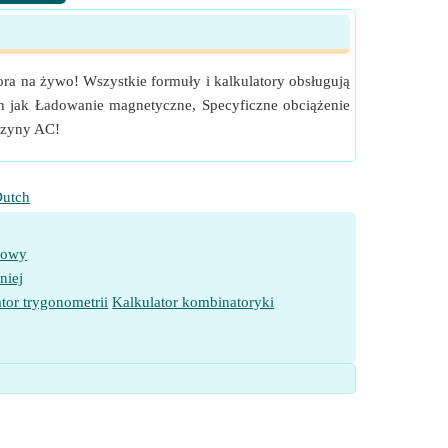
ora na żywo! Wszystkie formuły i kalkulatory obsługują
ch jak Ładowanie magnetyczne, Specyficzne obciążenie
aszyny AC!
utch
towy
niej
tor trygonometrii
Kalkulator kombinatoryki