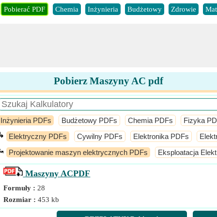
Pobierać PDF
Chemia
Inżynieria
Budżetowy
Zdrowie
Mat
Pobierz Maszyny AC pdf
Inżynieria PDFs
Budżetowy PDFs
Chemia PDFs
Fizyka P
↳
Elektryczny PDFs
Cywilny PDFs
Elektronika PDFs
Elekt
⤿
Projektowanie maszyn elektrycznych PDFs
Eksploatacja Elek
Maszyny AC
PDF
Formuły :
28
Rozmiar :
453 kb