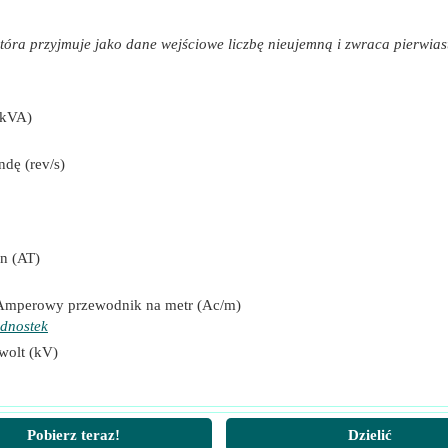
Turn)
tóra przyjmuje jako dane wejściowe liczbę nieujemną i zwraca pierwias
rn)
(kVA)
dę (rev/s)
ndę)
n (AT)
Amperowy przewodnik na metr (Ac/m)
wy przewodnik na metr)
ednostek
wolt (kV)
Pobierz teraz!
Dzielić