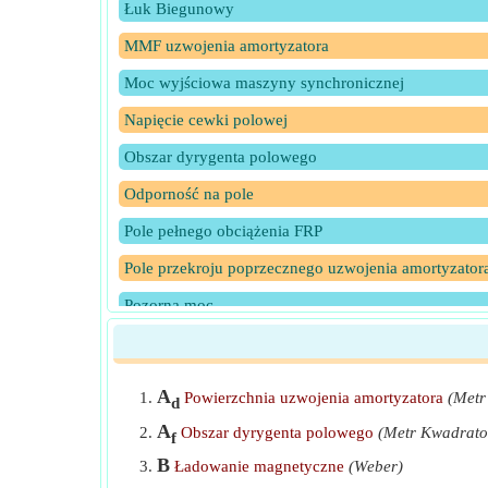
Łuk Biegunowy
MMF uzwojenia amortyzatora
Moc wyjściowa maszyny synchronicznej
Napięcie cewki polowej
Obszar dyrygenta polowego
Odporność na pole
Pole pełnego obciążenia FRP
Pole przekroju poprzecznego uzwojenia amortyzator
Pozorna moc
Prąd na fazę
Prąd pola
A
Powierzchnia uzwojenia amortyzatora
(Metr
d
Prąd w dyrygencie
A
Obszar dyrygenta polowego
(Metr Kwadrat
f
Prędkość synchroniczna przy użyciu równania wyjś
B
Ładowanie magnetyczne
(Weber)