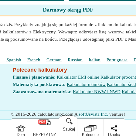
Darmowy okrąg PDF
 dziś. Przykłady znajdują się po każdej formule z linkiem do kalkulat
m)
8 kalkulatorów z Elektryczny. Wewnątrz odkryjesz listę wzorów, taki
ałe są podsumowane na końcu. Przeglądaj i udostępniaj pliki PDF z M
 Weber na metr kwadratowy (Wb/m²)
ednostek
rtyzatora
(Metr Kwadratowy)
h
Spanish
French
German
Russian
Italian
Portuguese
D
Polecane kalkulatory
Finanse i planowanie:
Kalkulator EMI online
Kalkulator procen
Matematyka podstawowa:
Kalkulator ułamków
Kalkulator śred
Zaawansowana matematyka:
Kalkulator NWW i NWD
Kalkula
© 2016-2026 calculatoratoz.com A
softUsvista Inc.
venture!
🔍
Szukaj
Dom
BEZPŁATNY
Kategorie
Dzielić