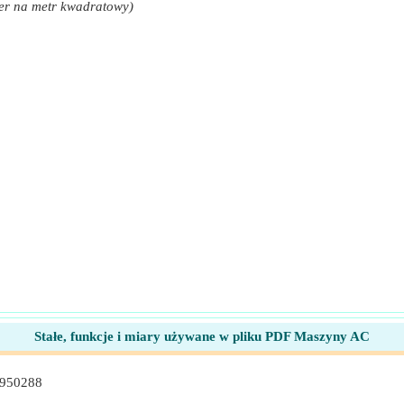
er na metr kwadratowy)
półczynnika wyjściowego AC
spółczynnika wyjściowego AC
a wyjściowego AC
ciowego
Stałe, funkcje i miary używane w pliku PDF Maszyny AC
r)
7950288