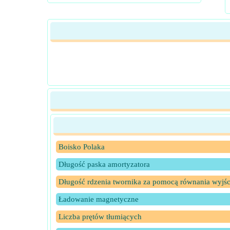
Boisko Polaka
Długość paska amortyzatora
Długość rdzenia twornika za pomocą równania wyjś
Ładowanie magnetyczne
Liczba prętów tłumiących