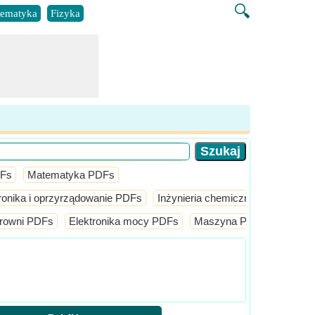
🔍
ematyka
Fizyka
DFs
Matematyka PDFs
ronika i oprzyrządowanie PDFs
Inżynieria chemiczna PDFs
Inż
trowni PDFs
Elektronika mocy PDFs
Maszyna PDFs
Obwód 