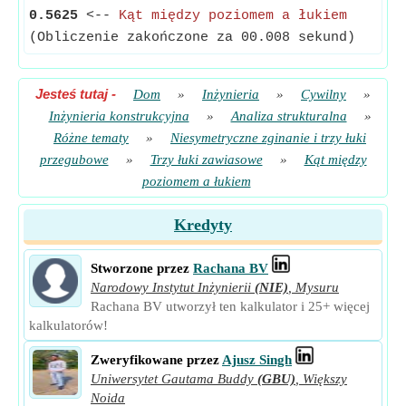
0.5625
<--
Kąt między poziomem a łukiem
(Obliczenie zakończone za 00.008 sekund)
Jesteś tutaj
-
Dom
»
Inżynieria
»
Cywilny
»
Inżynieria konstrukcyjna
»
Analiza strukturalna
»
Różne tematy
»
Niesymetryczne zginanie i trzy łuki
przegubowe
»
Trzy łuki zawiasowe
»
Kąt między
poziomem a łukiem
Kredyty
Stworzone przez
Rachana BV
Narodowy Instytut Inżynierii
(NIE)
,
Mysuru
Rachana BV utworzył ten kalkulator i 25+ więcej
kalkulatorów!
Zweryfikowane przez
Ajusz Singh
Uniwersytet Gautama Buddy
(GBU)
,
Większy
Noida