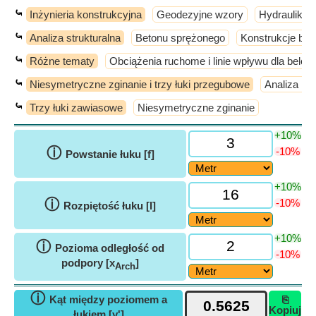
⤿
Inżynieria konstrukcyjna
Geodezyjne wzory
Hydraulika i
⤿
Analiza strukturalna
Betonu sprężonego
Konstrukcje be
⤿
Różne tematy
Obciążenia ruchome i linie wpływu dla belek
⤿
Niesymetryczne zginanie i trzy łuki przegubowe
Analiza ko
⤿
Trzy łuki zawiasowe
Niesymetryczne zginanie
+10%
ⓘ
-10%
Powstanie łuku [f]
+10%
ⓘ
-10%
Rozpiętość łuku [l]
+10%
ⓘ
Pozioma odległość od
-10%
podpory [x
]
Arch
ⓘ
Kąt między poziomem a
⎘
Kopiuj
łukiem [y']