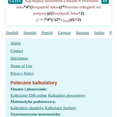
​LaTeX
Kąt między poziomem a łukiem
=
Powstanie
​Iść
łuku
*4*(
Rozpiętość łuku
-(2*
Pozioma odległość od
podpory
))/(
Rozpiętość łuku
^2)
y'
=
f
*4*(
l
-(2*
x
))/(
l
^2)
Arch
English
Spanish
French
German
Russian
Italian
Port
About
Contact
Disclaimer
Terms of Use
Privacy Policy
Polecane kalkulatory
Finanse i planowanie:
Kalkulator EMI online
Kalkulator procentowy
Matematyka podstawowa:
Kalkulator ułamków
Kalkulator średniej
Zaawansowana matematyka: