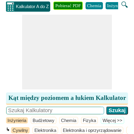
🔍
Pobierać PDF
Chemia
Inżynieria
B
Kalkulator A do Z
Kąt między poziomem a łukiem Kalkulator
Inżynieria
Budżetowy
Chemia
Fizyka
​Więcej >>
↳
Cywilny
Elektronika
Elektronika i oprzyrządowanie
El