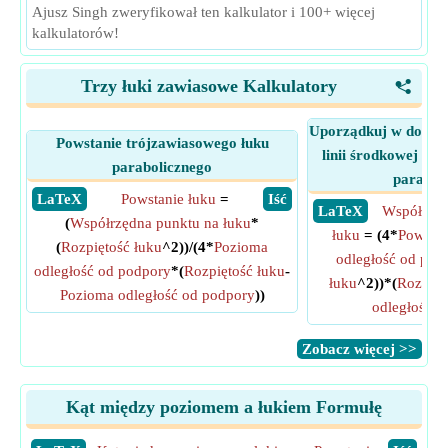
Ajusz Singh zweryfikował ten kalkulator i 100+ więcej
kalkulatorów!
Trzy łuki zawiasowe Kalkulatory
<
Uporządkuj w dowol
Powstanie trójzawiasowego łuku
linii środkowej tr
parabolicznego
parabol
​ LaTeX
Powstanie łuku
=
​ Iść
​ LaTeX
Współrzęd
(
Współrzędna punktu na łuku
*
łuku
= (4*
Powstan
(
Rozpiętość łuku
^2))/(4*
Pozioma
odległość od pod
odległość od podpory
*(
Rozpiętość łuku
-
łuku
^2))*(
Rozpięt
Pozioma odległość od podpory
))
odległość o
​Zobacz więcej >>
Kąt między poziomem a łukiem Formułę