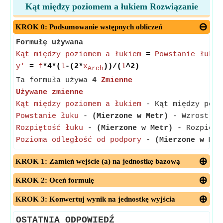
Kąt między poziomem a łukiem Rozwiązanie
KROK 0: Podsumowanie wstępnych obliczeń
Formułę używana
Kąt między poziomem a łukiem
=
Powstanie łuku
*
y'
=
f
*4*(
l
-(2*
x
))/(
l
^2)
Arch
Ta formuła używa
4
Zmienne
Używane zmienne
Kąt między poziomem a łukiem
- Kąt między pozio
Powstanie łuku
-
(Mierzone w Metr)
- Wzrost łuk
Rozpiętość łuku
-
(Mierzone w Metr)
- Rozpiętoś
Pozioma odległość od podpory
-
(Mierzone w Met
KROK 1: Zamień wejście (a) na jednostkę bazową
KROK 2: Oceń formułę
KROK 3: Konwertuj wynik na jednostkę wyjścia
OSTATNIA ODPOWIEDŹ