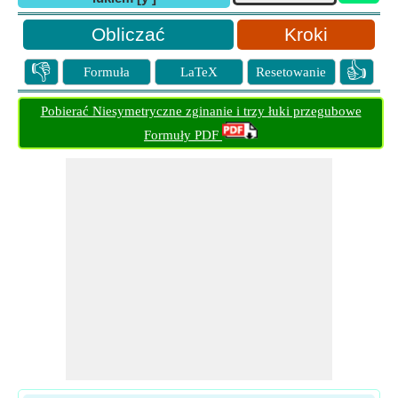
Kroki
👎
👍
Formuła
LaTeX
Resetowanie
Pobierać Niesymetryczne zginanie i trzy łuki przegubowe
Formuły PDF