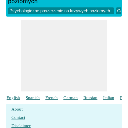
poziomych
Psychologiczne poszerzenie na krzywych poziomych
Całko
English
Spanish
French
German
Russian
Italian
Port
About
Contact
Disclaimer