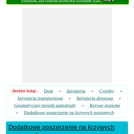
Pobierać Inżynieria drogowa Formułę PDF
Jesteś tutaj
-
Dom
»
Inżynieria
»
Cywilny
»
Inżynieria transportowa
»
Inżynieria drogowa
»
Geometryczny projekt autostrady
»
Krzywe poziome
»
Dodatkowe poszerzenie na krzywych poziomych
Dodatkowe poszerzenie na krzywych