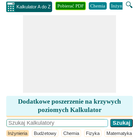
🔍
Pobierać PDF
Chemia
Inżynieria
B
Kalkulator A do Z
Dodatkowe poszerzenie na krzywych
poziomych Kalkulator
Inżynieria
Budżetowy
Chemia
Fizyka
Matematyka