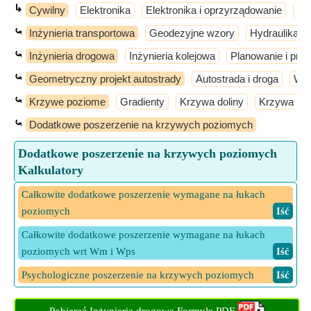
↳
Cywilny
Elektronika
Elektronika i oprzyrządowanie
El
⤿
Inżynieria transportowa
Geodezyjne wzory
Hydraulika i 
⤿
Inżynieria drogowa
Inżynieria kolejowa
Planowanie i proj
⤿
Geometryczny projekt autostrady
Autostrada i droga
Wid
⤿
Krzywe poziome
Gradienty
Krzywa doliny
Krzywa prz
⤿
Dodatkowe poszerzenie na krzywych poziomych
Dodatkowe poszerzenie na krzywych poziomych
Kalkulatory
Całkowite dodatkowe poszerzenie wymagane na łukach
poziomych
​ Iść
Całkowite dodatkowe poszerzenie wymagane na łukach
poziomych wrt Wm i Wps
​ Iść
Psychologiczne poszerzenie na krzywych poziomych
​ Iść