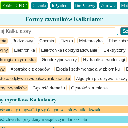
Pobierać PDF
Chemia
Inżynieria
Budżetowy
Zdrowie
Mat
Formy czynników Kalkulator
eria
Budżetowy
Chemia
Fizyka
Matematyka
Plac zab
ilny
Elektronika
Elektronika i oprzyrządowanie
Elektryczny
rologia inżynierska
Geodezyjne wzory
Hydraulika i wodociągi
yw
Abstrakcje z opadów
Erozja i sedymentacja w zbiorniku
tość odpływu i współczynnik kształtu
Algorytm przepływu i szczy
my czynników
Gęstość drenażu
Gęstość strumienia
y czynników Kalkulatory
ść anteny umywalki przy danym współczynniku kształtu
ść zlewiska przy danym współczynniku kształtu