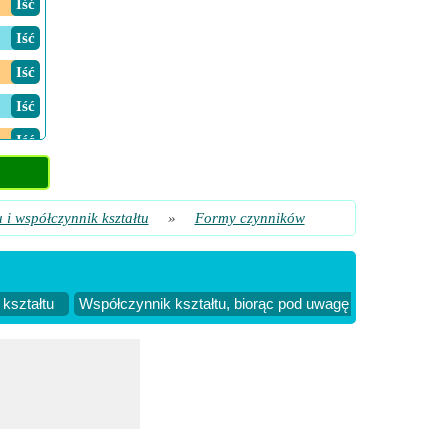
​ Iść
​ Iść
​ Iść
​ Iść
​ Iść
​ Iść
​ Iść
i współczynnik kształtu
»
Formy czynników
​ Iść
kształtu
Współczynnik kształtu, biorąc pod uwagę szerokość um