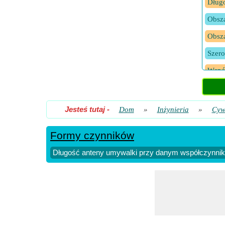
Długo
Obsza
Obsza
Szero
Współ
Współ
Współ
Jesteś tutaj
-
Dom
»
Inżynieria
»
Cyw
Współ
Formy czynników
Długość anteny umywalki przy danym współczynniku