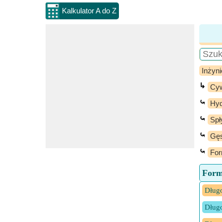
Kalkulator A do Z
Inżyni
↳
Cyw
⤿
Hyd
⤿
Spł
⤿
Gęs
⤿
For
Form
Długo
Długo