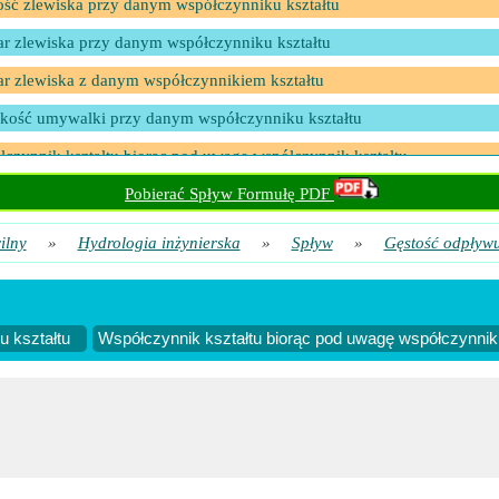
ść zlewiska przy danym współczynniku kształtu
r zlewiska przy danym współczynniku kształtu
r zlewiska z danym współczynnikiem kształtu
kość umywalki przy danym współczynniku kształtu
czynnik kształtu biorąc pod uwagę współczynnik kształtu
czynnik kształtu przy danej długości zlewiska
Pobierać Spływ Formułę PDF
czynnik kształtu przy użyciu wymiarów zlewiska
ilny
»
Hydrologia inżynierska
»
Spływ
»
Gęstość odpływu 
czynnik kształtu, biorąc pod uwagę szerokość umywalki
 kształtu
Współczynnik kształtu biorąc pod uwagę współczynnik 