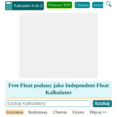
🔍
Pobierać PDF
Chemia
Inżynieria
B
Kalkulator A do Z
Free Float podany jako Independent Float
Kalkulator
Inżynieria
Budżetowy
Chemia
Fizyka
​Więcej >>