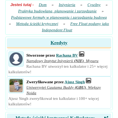
Jesteś tutaj
-
Dom
»
Inżynieria
»
Cywilny
»
Praktyka budowlana, planowanie i zarządzanie
»
Podstawowe formuły w planowaniu i zarządzaniu budową
»
Metoda ścieżki krytycznej
»
Free Float podany jako
Independent Float
Kredyty
Stworzone przez
Rachana BV
Narodowy Instytut Inżynierii
(NIE)
,
Mysuru
Rachana BV utworzył ten kalkulator i 25+ więcej
kalkulatorów!
Zweryfikowane przez
Ajusz Singh
Uniwersytet Gautama Buddy
(GBU)
,
Większy
Noida
Ajusz Singh zweryfikował ten kalkulator i 100+ więcej
kalkulatorów!