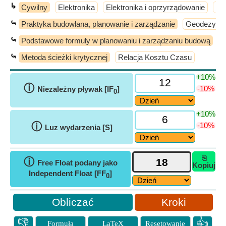
↳
Cywilny
Elektronika
Elektronika i oprzyrządowanie
El
⤿
Praktyka budowlana, planowanie i zarządzanie
Geodezyjne
⤿
Podstawowe formuły w planowaniu i zarządzaniu budową
I
⤿
Metoda ścieżki krytycznej
Relacja Kosztu Czasu
+10%
ⓘ
-10%
Niezależny pływak [IF
]
0
+10%
ⓘ
-10%
Luz wydarzenia [S]
⎘
ⓘ
Free Float podany jako
Kopiuj
Independent Float [FF
]
0
Kroki
👎
👍
Formuła
LaTeX
Resetowanie