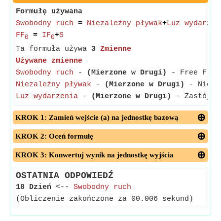
Formułę używana
Swobodny ruch
=
Niezależny pływak
+
Luz wydarzen
FF
=
IF
+
S
0
0
Ta formuła używa
3
Zmienne
Używane zmienne
Swobodny ruch
-
(Mierzone w Drugi)
- Free Float
Niezależny pływak
-
(Mierzone w Drugi)
- Niezal
Luz wydarzenia
-
(Mierzone w Drugi)
- Zastój zd
KROK 1: Zamień wejście (a) na jednostkę bazową
KROK 2: Oceń formułę
KROK 3: Konwertuj wynik na jednostkę wyjścia
OSTATNIA ODPOWIEDŹ
18 Dzień
<--
Swobodny ruch
(Obliczenie zakończone za 00.006 sekund)