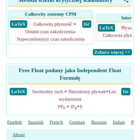
Metoda ścieżki krytycznej Kalkulatory
<
Całkowity zmienny CPM
Interferi
​ LaTeX
Całkowita płynność
=
​ Iść
​ LaTeX
Pływak z
Ostatni czas zakończenia
-
Całkowita płynnoś
Najwcześniejszy czas zakończenia
​Zobacz więcej >>
Free Float podany jako Independent Float
Formułę
​LaTeX
Swobodny ruch
=
Niezależny pływak
+
Luz
​Iść
wydarzenia
FF
=
IF
+
S
0
0
English
Spanish
French
German
Russian
Italian
Port
About