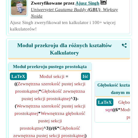
Zweryfikowane przez
Ajusz Singh
Uniwersytet Gautama Buddy
(GBU)
,
Większy
Noida
Ajusz Singh zweryfikował ten kalkulator i 100+ więcej
kalkulatorów!
Moduł przekroju dla różnych kształtów
<
Kalkulatory
Moduł przekroju pustego prostokąta
​ LaTeX
Moduł sekcji
=
​ Iść
((
Zewnętrzna szerokość pustej sekcji
Głębokość kształtu 
prostokątnej
*
Głębokość zewnętrzna
danym modul
pustej sekcji prostokątnej
^3)-
​ LaTeX
Głębokość
(
Wewnętrzna szerokość pustej sekcji
sqrt
((6*
Moduł se
prostokątnej
*
Wewnętrzna głębokość
przek
pustej sekcji
prostokątnej
^3))/(6*
Głębokość
zewnętrzna pustej sekcji prostokątnej
)