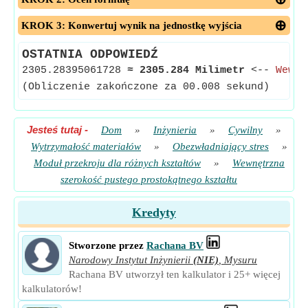
KROK 3: Konwertuj wynik na jednostkę wyjścia
OSTATNIA ODPOWIEDŹ
2305.28395061728
≈
2305.284 Milimetr
<--
Wewnę
(Obliczenie zakończone za 00.008 sekund)
Jesteś tutaj
-
Dom
»
Inżynieria
»
Cywilny
»
Wytrzymałość materiałów
»
Obezwładniający stres
»
Moduł przekroju dla różnych kształtów
»
Wewnętrzna
szerokość pustego prostokątnego kształtu
Kredyty
Stworzone przez
Rachana BV
Narodowy Instytut Inżynierii
(NIE)
,
Mysuru
Rachana BV utworzył ten kalkulator i 25+ więcej
kalkulatorów!