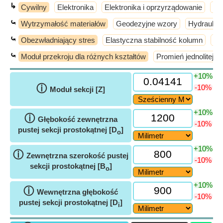
↳
Cywilny
Elektronika
Elektronika i oprzyrządowanie
El
⤿
Wytrzymałość materiałów
Geodezyjne wzory
Hydraulika
⤿
Obezwładniający stres
Elastyczna stabilność kolumn
En
⤿
Moduł przekroju dla różnych kształtów
Promień jednolitej si
+10%
ⓘ
-10%
Moduł sekcji [Z]
+10%
ⓘ
Głębokość zewnętrzna
-10%
pustej sekcji prostokątnej [D
]
o
+10%
ⓘ
Zewnętrzna szerokość pustej
-10%
sekcji prostokątnej [B
]
o
+10%
ⓘ
Wewnętrzna głębokość
-10%
pustej sekcji prostokątnej [D
]
i