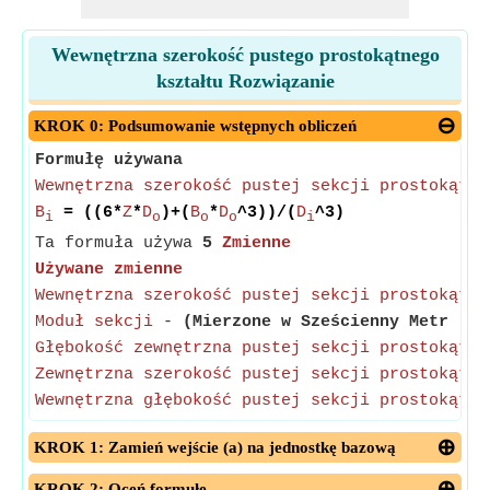
Wewnętrzna szerokość pustego prostokątnego
kształtu Rozwiązanie
KROK 0: Podsumowanie wstępnych obliczeń
Formułę używana
Wewnętrzna szerokość pustej sekcji prostokątne
B
= ((6*
Z
*
D
)+(
B
*
D
^3))/(
D
^3)
i
o
o
o
i
Ta formuła używa
5
Zmienne
Używane zmienne
Wewnętrzna szerokość pustej sekcji prostokątne
Moduł sekcji
-
(Mierzone w Sześcienny Metr )
- 
Głębokość zewnętrzna pustej sekcji prostokątne
Zewnętrzna szerokość pustej sekcji prostokątne
Wewnętrzna głębokość pustej sekcji prostokątne
KROK 1: Zamień wejście (a) na jednostkę bazową
KROK 2: Oceń formułę