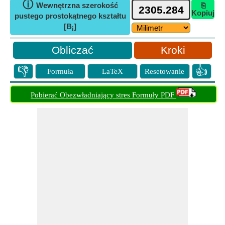
ⓘ
Wewnętrzna szerokość
⎘
Kopiuj
pustego prostokątnego kształtu
[B
]
i
Kroki
👎
👍
Formuła
LaTeX
Resetowanie
Pobierać Obezwładniający stres Formuły PDF