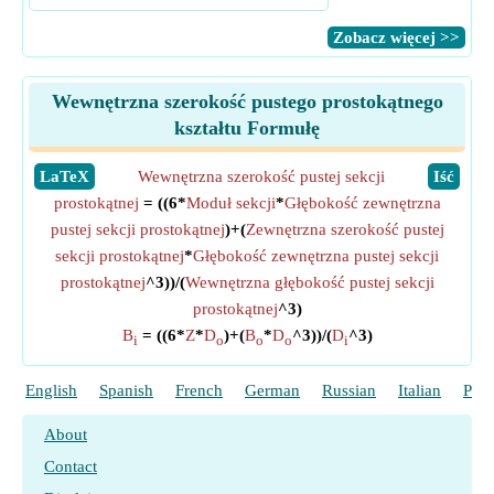
​Zobacz więcej >>
Wewnętrzna szerokość pustego prostokątnego
kształtu Formułę
​LaTeX
Wewnętrzna szerokość pustej sekcji
​Iść
prostokątnej
= ((6*
Moduł sekcji
*
Głębokość zewnętrzna
pustej sekcji prostokątnej
)+(
Zewnętrzna szerokość pustej
sekcji prostokątnej
*
Głębokość zewnętrzna pustej sekcji
prostokątnej
^3))/(
Wewnętrzna głębokość pustej sekcji
prostokątnej
^3)
B
= ((6*
Z
*
D
)+(
B
*
D
^3))/(
D
^3)
i
o
o
o
i
English
Spanish
French
German
Russian
Italian
Port
About
Contact