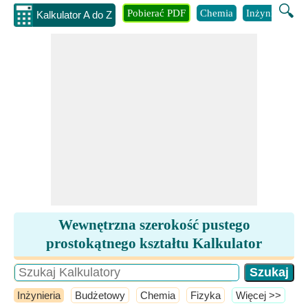
🔍
Pobierać PDF
Chemia
Inżynieria
B
Kalkulator A do Z
Wewnętrzna szerokość pustego
prostokątnego kształtu Kalkulator
Inżynieria
Budżetowy
Chemia
Fizyka
​Więcej >>