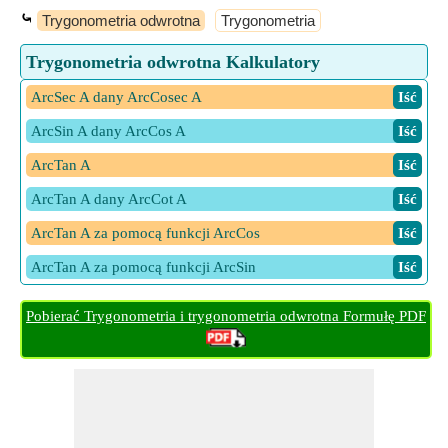
⤿
Trygonometria odwrotna
Trygonometria
Trygonometria odwrotna Kalkulatory
ArcSec A dany ArcCosec A
​ Iść
ArcSin A dany ArcCos A
​ Iść
ArcTan A
​ Iść
ArcTan A dany ArcCot A
​ Iść
ArcTan A za pomocą funkcji ArcCos
​ Iść
ArcTan A za pomocą funkcji ArcSin
​ Iść
Pobierać Trygonometria i trygonometria odwrotna Formułę PDF