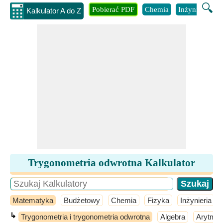
🔍
Pobierać PDF
Chemia
Inżynieria
B
Kalkulator A do Z
Trygonometria odwrotna Kalkulator
Matematyka
Budżetowy
Chemia
Fizyka
Inżynieria
↳
Trygonometria i trygonometria odwrotna
Algebra
Arytmet