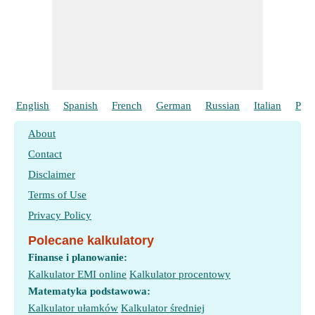
English
Spanish
French
German
Russian
Italian
Port
About
Contact
Disclaimer
Terms of Use
Privacy Policy
Polecane kalkulatory
Finanse i planowanie:
Kalkulator EMI online
Kalkulator procentowy
Matematyka podstawowa:
Kalkulator ułamków
Kalkulator średniej