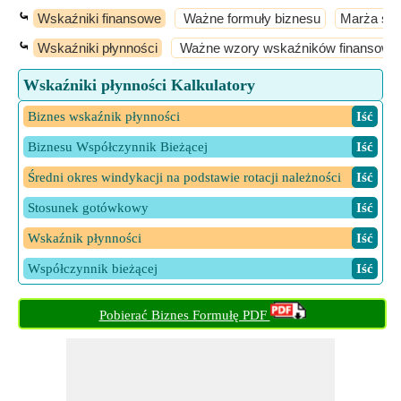
⤿
Wskaźniki finansowe
Ważne formuły biznesu
Marża spr
⤿
Wskaźniki płynności
Ważne wzory wskaźników finansowy
Wskaźniki płynności Kalkulatory
Biznes wskaźnik płynności
​ Iść
Biznesu Współczynnik Bieżącej
​ Iść
Średni okres windykacji na podstawie rotacji należności
​ Iść
Stosunek gotówkowy
​ Iść
Wskaźnik płynności
​ Iść
Współczynnik bieżącej
​ Iść
Pobierać Biznes Formułę PDF