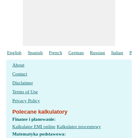
English
Spanish
French
German
Russian
Italian
Port
About
Contact
Disclaimer
Terms of Use
Privacy Policy
Polecane kalkulatory
Finanse i planowanie:
Kalkulator EMI online
Kalkulator procentowy
Matematyka podstawowa: