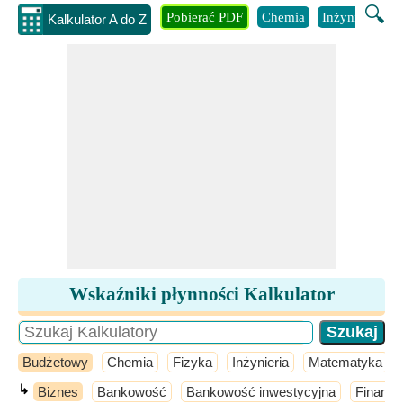
🔍
Pobierać PDF
Chemia
Inżynieria
B
Kalkulator A do Z
Wskaźniki płynności Kalkulator
Budżetowy
Chemia
Fizyka
Inżynieria
Matematyka
↳
Biznes
Bankowość
Bankowość inwestycyjna
Finans