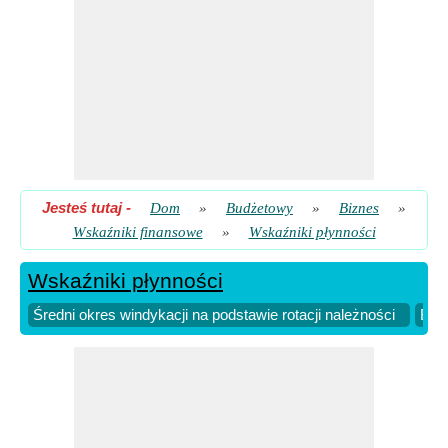
Jesteś tutaj
-
Dom
»
Budżetowy
»
Biznes
»
Wskaźniki finansowe
»
Wskaźniki płynności
Wskaźniki płynności
Średni okres windykacji na podstawie rotacji należności
Biz