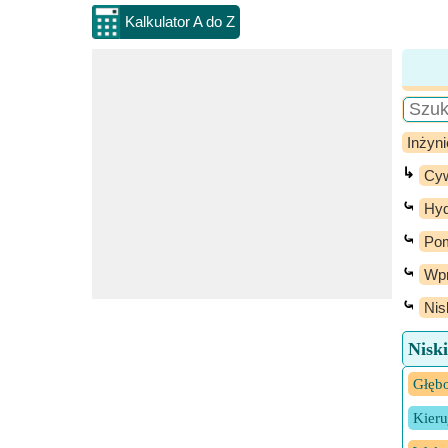
Kalkulator A do Z
Inżyni
↳
Cyw
⤿
Hyd
⤿
Pom
⤿
Wpr
⤿
Nis
Nisk
Głębo
Kieru