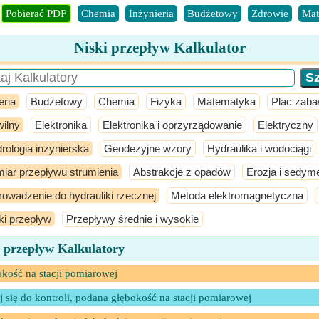
Pobierać PDF
Chemia
Inżynieria
Budżetowy
Zdrowie
Mat
Niski przepływ Kalkulator
eria
Budżetowy
Chemia
Fizyka
Matematyka
Plac zab
ilny
Elektronika
Elektronika i oprzyrządowanie
Elektryczny
rologia inżynierska
Geodezyjne wzory
Hydraulika i wodociągi
iar przepływu strumienia
Abstrakcje z opadów
Erozja i sedyme
owadzenie do hydrauliki rzecznej
Metoda elektromagnetyczna
ki przepływ
Przepływy średnie i wysokie
i przepływ Kalkulatory
kość na stacji pomiarowej
j się do kontroli, podana głębokość na stacji pomiarowej