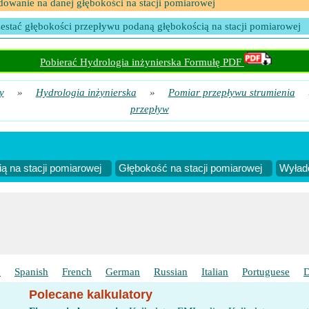
owanie na danej głębokości na stacji pomiarowej
estać głębokości przepływu podaną głębokością na stacji pomiarowej
Pobierać Hydrologia inżynierska Formułę PDF
y
»
Hydrologia inżynierska
»
Pomiar przepływu strumienia
przepływ
ą na stacji pomiarowej
Głębokość na stacji pomiarowej
Wyłado
h
Spanish
French
German
Russian
Italian
Portuguese
D
Polecane kalkulatory