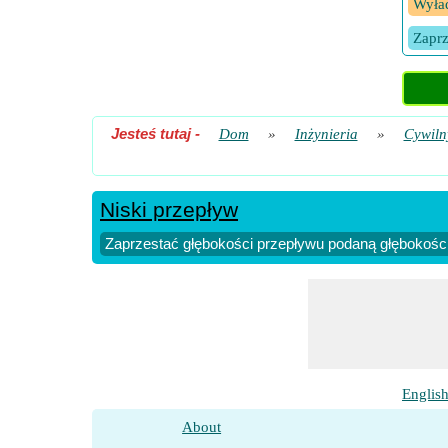
Wyład
Zaprz
Jesteś tutaj
-
Dom
»
Inżynieria
»
Cywiln
Niski przepływ
Zaprzestać głębokości przepływu podaną głębokości
Englis
About