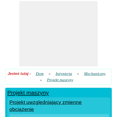
Projektowanie zbiorników ciśnieniowych
Stres w projektowaniu
Twierdzenie Castigliano dotyczące ugięcia w konstrukcjach
złożonych
Jesteś tutaj
-
Dom
»
Inżynieria
»
Mechaniczny
»
Projekt maszyny
Projekt maszyny
Projekt uwzględniający zmienne
obciążenie