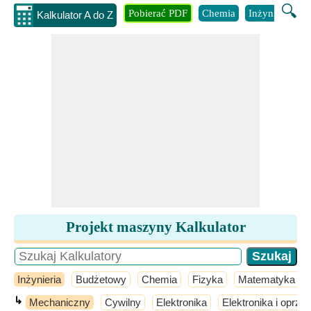
🔍
Pobierać PDF
Chemia
Inżynieria
B
Kalkulator A do Z
Projekt maszyny Kalkulator
Inżynieria
Budżetowy
Chemia
Fizyka
Matematyka
↳
Mechaniczny
Cywilny
Elektronika
Elektronika i oprz