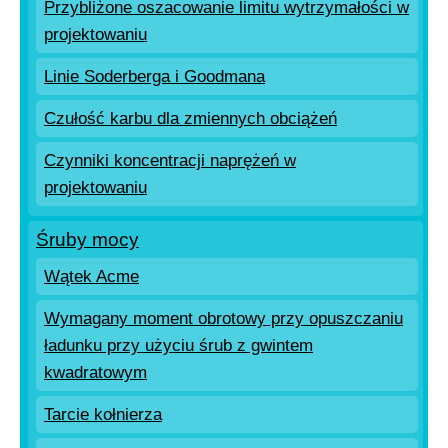
Przybliżone oszacowanie limitu wytrzymałości w
projektowaniu
Linie Soderberga i Goodmana
Czułość karbu dla zmiennych obciążeń
Czynniki koncentracji naprężeń w
projektowaniu
Śruby mocy
Wątek Acme
Wymagany moment obrotowy przy opuszczaniu
ładunku przy użyciu śrub z gwintem
kwadratowym
Tarcie kołnierza