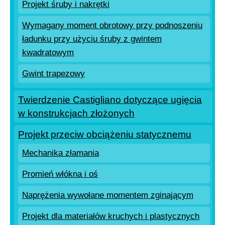
Projekt śruby i nakrętki
Wymagany moment obrotowy przy podnoszeniu
ładunku przy użyciu śruby z gwintem
kwadratowym
Gwint trapezowy
Twierdzenie Castigliano dotyczące ugięcia
w konstrukcjach złożonych
Projekt przeciw obciążeniu statycznemu
Mechanika złamania
Promień włókna i oś
Naprężenia wywołane momentem zginającym
Projekt dla materiałów kruchych i plastycznych