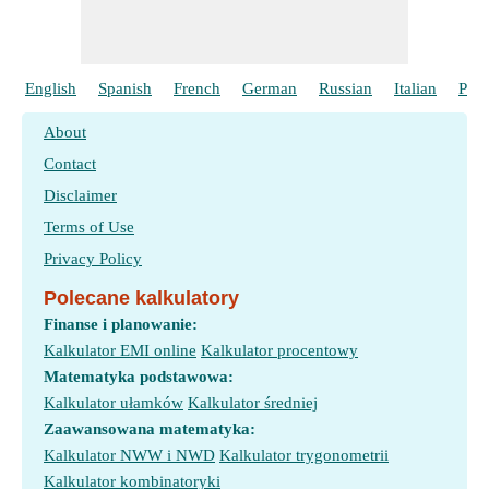
English
Spanish
French
German
Russian
Italian
Port
About
Contact
Disclaimer
Terms of Use
Privacy Policy
Polecane kalkulatory
Finanse i planowanie:
Kalkulator EMI online
Kalkulator procentowy
Matematyka podstawowa:
Kalkulator ułamków
Kalkulator średniej
Zaawansowana matematyka:
Kalkulator NWW i NWD
Kalkulator trygonometrii
Kalkulator kombinatoryki