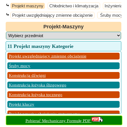
⤿
Projekt maszyny
Chłodnictwo i klimatyzacja
Inżynieria 
⤿
Projekt uwzględniający zmienne obciążenie
Śruby mocy
Projekt-Maszyny
11 Projekt maszyny Kategorie
Projekt uwzględniający zmienne obciążenie
Śruby mocy
Konstrukcja dźwigni
Konstrukcja łożyska ślizgowego
Konstrukcja łożyska tocznego
Projekt kluczy
Projekt przeciw obciążeniu statycznemu
Pobierać Mechaniczny Formułę PDF
Projektowanie napędów pasowych