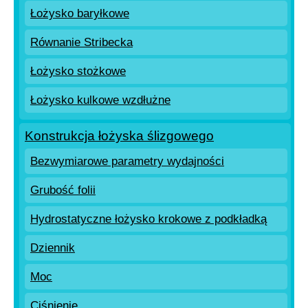
Łożysko baryłkowe
Równanie Stribecka
Łożysko stożkowe
Łożysko kulkowe wzdłużne
Konstrukcja łożyska ślizgowego
Bezwymiarowe parametry wydajności
Grubość folii
Hydrostatyczne łożysko krokowe z podkładką
Dziennik
Moc
Ciśnienie