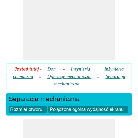
Ułamek masowy materiału w dolnym przepływie
​ Iść
Wydajność ekranu w oparciu o materiał nadwymiarowy z
ogólnej wydajności
​ Iść
Jesteś tutaj
-
Dom
»
Inżynieria
»
Inżynieria
chemiczna
»
Operacje mechaniczne
»
Separacja
mechaniczna
Separacja mechaniczna
Rozmiar otworu
Połączona ogólna wydajność ekranu
Śre