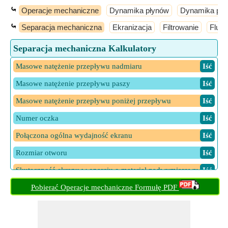
⤿
Operacje mechaniczne
Dynamika płynów
Dynamika proc
⤿
Separacja mechaniczna
Ekranizacja
Filtrowanie
Fluid
Separacja mechaniczna Kalkulatory
Masowe natężenie przepływu nadmiaru
​ Iść
Masowe natężenie przepływu paszy
​ Iść
Masowe natężenie przepływu poniżej przepływu
​ Iść
Numer oczka
​ Iść
Połączona ogólna wydajność ekranu
​ Iść
Rozmiar otworu
​ Iść
Skuteczność ekranu w oparciu o materiał nadwymiarowy
​ Iść
Skuteczność ekranu w oparciu o materiał podwymiarowy
Pobierać Operacje mechaniczne Formułę PDF
​ Iść
Średnica drutu pod względem liczby oczek
​ Iść
Udział masowy materiału w paszy
​ Iść