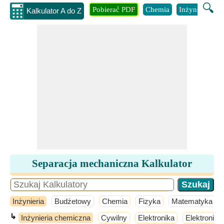
🔍
Pobierać PDF
Chemia
Inżynieria
B
Kalkulator A do Z
Separacja mechaniczna Kalkulator
Inżynieria
Budżetowy
Chemia
Fizyka
Matematyka
↳
Inżynieria chemiczna
Cywilny
Elektronika
Elektronika