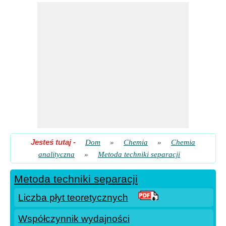
Równanie Van Deemtera
Skalowanie równania
Wielkość retencji
Współczynnik dystrybucji
Współczynnik wydajności
Zmiana czasu i objętości retencji
Jesteś tutaj
-
Dom
»
Chemia
»
Chemia
analityczna
»
Metoda techniki separacji
Metoda techniki separacji
Liczba płyt teoretycznych
Współczynnik wydajności