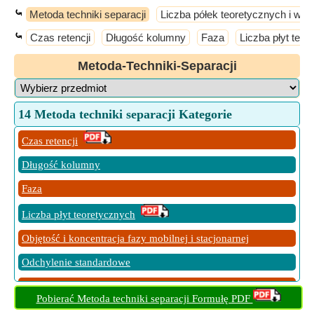
⤿
Metoda techniki separacji
Liczba półek teoretycznych i ws
⤿
Czas retencji
Długość kolumny
Faza
Liczba płyt teo
Metoda-Techniki-Separacji
14 Metoda techniki separacji Kategorie
Czas retencji
Długość kolumny
Faza
Liczba płyt teoretycznych
Objętość i koncentracja fazy mobilnej i stacjonarnej
Odchylenie standardowe
Retencja względna i skorygowana
Pobierać Metoda techniki separacji Formułę PDF
Rezolucja