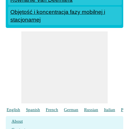
Objętość i koncentracja fazy mobilnej i
stacjonarnej
English
Spanish
French
German
Russian
Italian
Port
About