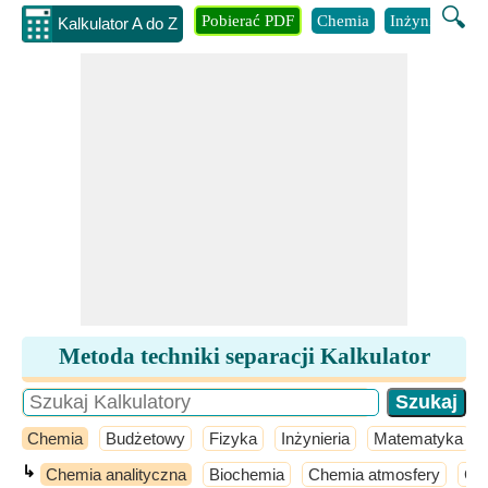
🔍
Pobierać PDF
Chemia
Inżynieria
B
Kalkulator A do Z
Metoda techniki separacji Kalkulator
Chemia
Budżetowy
Fizyka
Inżynieria
Matematyka
↳
Chemia analityczna
Biochemia
Chemia atmosfery
Che