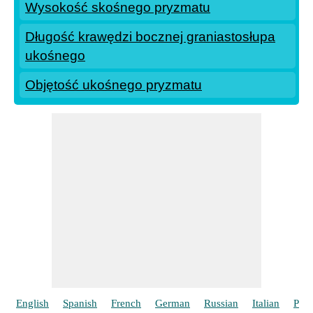
Wysokość skośnego pryzmatu
Długość krawędzi bocznej graniastosłupa
ukośnego
Objętość ukośnego pryzmatu
English
Spanish
French
German
Russian
Italian
Port