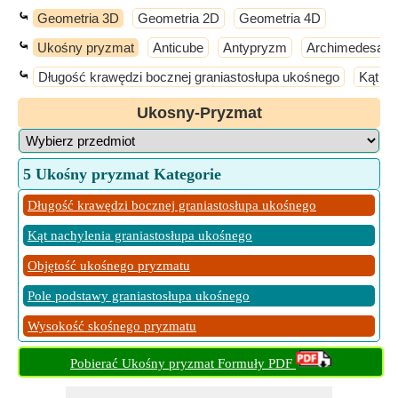
⤿
Geometria 3D
Geometria 2D
Geometria 4D
⤿
Ukośny pryzmat
Anticube
Antypryzm
Archimedesa So
⤿
Długość krawędzi bocznej graniastosłupa ukośnego
Kąt na
Ukosny-Pryzmat
5 Ukośny pryzmat Kategorie
Długość krawędzi bocznej graniastosłupa ukośnego
Kąt nachylenia graniastosłupa ukośnego
Objętość ukośnego pryzmatu
Pole podstawy graniastosłupa ukośnego
Wysokość skośnego pryzmatu
Pobierać Ukośny pryzmat Formuły PDF