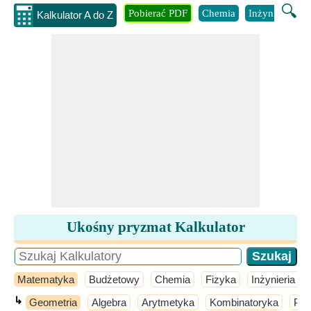
🔍
Pobierać PDF
Chemia
Inżynieria
B
Kalkulator A do Z
Ukośny pryzmat Kalkulator
Matematyka
Budżetowy
Chemia
Fizyka
Inżynieria
↳
Geometria
Algebra
Arytmetyka
Kombinatoryka
Pra