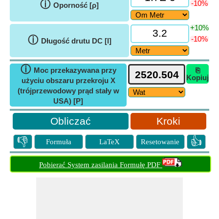
ⓘ
-10%
Oporność [ρ]
+10%
ⓘ
-10%
Długość drutu DC [l]
ⓘ
Moc przekazywana przy
⎘
Kopiuj
użyciu obszaru przekroju X
(trójprzewodowy prąd stały w
USA) [P]
Kroki
👎
👍
Formuła
LaTeX
Resetowanie
Pobierać System zasilania Formułę PDF