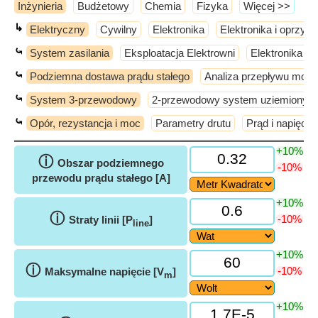
Inżynieria
Budżetowy
Chemia
Fizyka
​Więcej >>
↳
Elektryczny
Cywilny
Elektronika
Elektronika i oprzyr
⤿
System zasilania
Eksploatacja Elektrowni
Elektronika m
⤿
Podziemna dostawa prądu stałego
Analiza przepływu mocy
⤿
System 3-przewodowy
2-przewodowy system uziemiony 
⤿
Opór, rezystancja i moc
Parametry drutu
Prąd i napięcie
+10%
ⓘ
Obszar podziemnego
-10%
przewodu prądu stałego [A]
+10%
ⓘ
-10%
Straty linii [P
]
line
+10%
ⓘ
-10%
Maksymalne napięcie [V
]
m
+10%