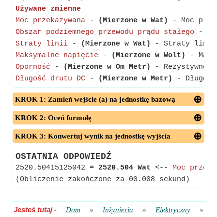
Używane zmienne
Moc przekazywana
-
(Mierzone w Wat)
- Moc przek
Obszar podziemnego przewodu prądu stałego
-
(M
Straty linii
-
(Mierzone w Wat)
- Straty linii
Maksymalne napięcie
-
(Mierzone w Wolt)
- Maksy
Oporność
-
(Mierzone w Om Metr)
- Rezystywność,
Długość drutu DC
-
(Mierzone w Metr)
- Długość 
KROK 1: Zamień wejście (a) na jednostkę bazową
KROK 2: Oceń formułę
KROK 3: Konwertuj wynik na jednostkę wyjścia
OSTATNIA ODPOWIEDŹ
2520.50415125042
≈
2520.504 Wat
<--
Moc przeka
(Obliczenie zakończone za 00.008 sekund)
Jesteś tutaj
-
Dom
»
Inżynieria
»
Elektryczny
»