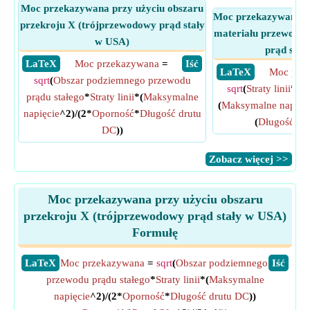
Moc przekazywana przy użyciu obszaru
Moc przekazywana pr
przekroju X (trójprzewodowy prąd stały
materiału przewodni
w USA)
prąd stał
​ LaTeX
Moc przekazywana
=
​ Iść
​ LaTeX
Moc prz
sqrt
(
Obszar podziemnego przewodu
sqrt
(
Straty linii
*
Ob
prądu stałego
*
Straty linii
*(
Maksymalne
(
Maksymalne napięc
napięcie
^2)/(2*
Oporność
*
Długość drutu
(
Długość dr
DC
))
​Zobacz więcej >>
Moc przekazywana przy użyciu obszaru
przekroju X (trójprzewodowy prąd stały w USA)
Formułę
​LaTeX
Moc przekazywana
=
sqrt
(
Obszar podziemnego
​Iść
przewodu prądu stałego
*
Straty linii
*(
Maksymalne
napięcie
^2)/(2*
Oporność
*
Długość drutu DC
))