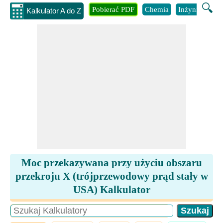
🔍
Pobierać PDF
Chemia
Inżynieria
B
Kalkulator A do Z
Moc przekazywana przy użyciu obszaru
przekroju X (trójprzewodowy prąd stały w
USA) Kalkulator