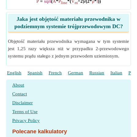
P
=
sqrt
(
A
*
P
*(
V
^2)/(2*
ρ
*
l
))
line
m
Jaka jest objętość materiału przewodnika w
podziemnym systemie trójprzewodowym DC?
Objętość materiału przewodnika wymagana w tym systemie
jest 1,25 razy większa niż w przypadku 2-przewodowego
systemu prądu stałego z jednym przewodem uziemionym.
English
Spanish
French
German
Russian
Italian
Port
About
Contact
Disclaimer
Terms of Use
Privacy Policy
Polecane kalkulatory