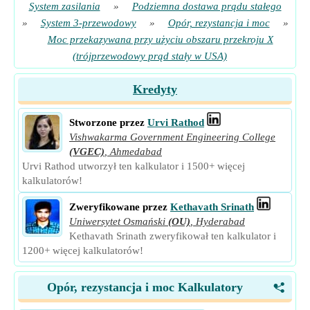
System zasilania
»
Podziemna dostawa prądu stałego
»
System 3-przewodowy
»
Opór, rezystancja i moc
»
Moc przekazywana przy użyciu obszaru przekroju X
(trójprzewodowy prąd stały w USA)
Kredyty
Stworzone przez
Urvi Rathod
Vishwakarma Government Engineering College
(VGEC)
,
Ahmedabad
Urvi Rathod utworzył ten kalkulator i 1500+ więcej
kalkulatorów!
Zweryfikowane przez
Kethavath Srinath
Uniwersytet Osmański
(OU)
,
Hyderabad
Kethavath Srinath zweryfikował ten kalkulator i
1200+ więcej kalkulatorów!
Opór, rezystancja i moc Kalkulatory
<