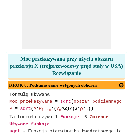
Moc przekazywana przy użyciu obszaru
przekroju X (trójprzewodowy prąd stały w USA)
Rozwiązanie
KROK 0: Podsumowanie wstępnych obliczeń
Formułę używana
Moc przekazywana
=
sqrt
(
Obszar podziemnego prz
P
=
sqrt
(
A
*
P
*(
V
^2)/(2*
ρ
*
l
))
line
m
Ta formuła używa
1
Funkcje
,
6
Zmienne
Używane funkcje
sqrt
- Funkcja pierwiastka kwadratowego to fun