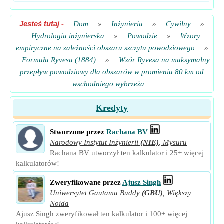
Jesteś tutaj
-
Dom
»
Inżynieria
»
Cywilny
»
Hydrologia inżynierska
»
Powodzie
»
Wzory
empiryczne na zależności obszaru szczytu powodziowego
»
Formuła Ryvesa (1884)
»
Wzór Ryvesa na maksymalny
przepływ powodziowy dla obszarów w promieniu 80 km od
wschodniego wybrzeża
Kredyty
Stworzone przez
Rachana BV
Narodowy Instytut Inżynierii
(NIE)
,
Mysuru
Rachana BV utworzył ten kalkulator i 25+ więcej
kalkulatorów!
Zweryfikowane przez
Ajusz Singh
Uniwersytet Gautama Buddy
(GBU)
,
Większy
Noida
Ajusz Singh zweryfikował ten kalkulator i 100+ więcej