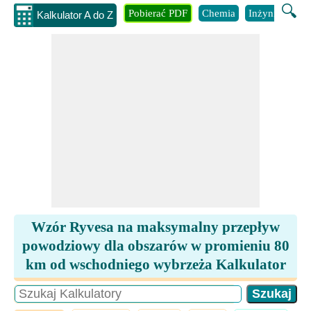
🔍
Pobierać PDF
Chemia
Inżynieria
B
Kalkulator A do Z
Wzór Ryvesa na maksymalny przepływ
powodziowy dla obszarów w promieniu 80
km od wschodniego wybrzeża Kalkulator