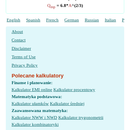
Q
= 6.8*
A
^(2/3)
mp
English
Spanish
French
German
Russian
Italian
Port
About
Contact
Disclaimer
Terms of Use
Privacy Policy
Polecane kalkulatory
Finanse i planowanie:
Kalkulator EMI online
Kalkulator procentowy
Matematyka podstawowa:
Kalkulator ułamków
Kalkulator średniej
Zaawansowana matematyka:
Kalkulator NWW i NWD
Kalkulator trygonometrii
Kalkulator kombinatoryki