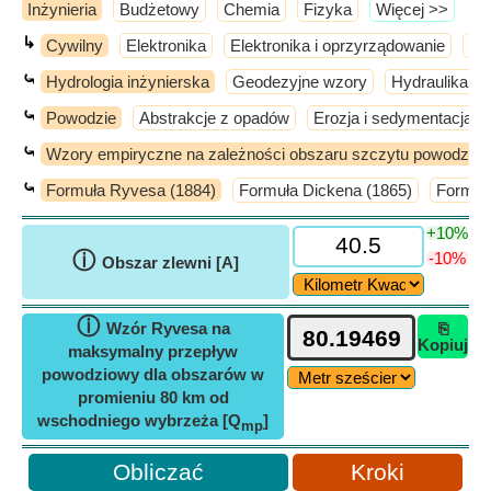
Inżynieria
Budżetowy
Chemia
Fizyka
​Więcej >>
↳
Cywilny
Elektronika
Elektronika i oprzyrządowanie
El
⤿
Hydrologia inżynierska
Geodezyjne wzory
Hydraulika i 
⤿
Powodzie
Abstrakcje z opadów
Erozja i sedymentacja w
⤿
Wzory empiryczne na zależności obszaru szczytu powodzio
⤿
Formuła Ryvesa (1884)
Formuła Dickena (1865)
Formuła
+10%
ⓘ
-10%
Obszar zlewni [A]
ⓘ
Wzór Ryvesa na
⎘
Kopiuj
maksymalny przepływ
powodziowy dla obszarów w
promieniu 80 km od
wschodniego wybrzeża [Q
]
mp
Kroki