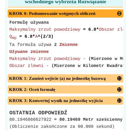
wschodniego wybrzeża Rozwiązanie
KROK 0: Podsumowanie wstępnych obliczeń
Formułę używana
Maksymalny zrzut powodziowy
= 6.8*
Obszar zlewn
Q
= 6.8*
A
^(2/3)
mp
Ta formuła używa
2
Zmienne
Używane zmienne
Maksymalny zrzut powodziowy
-
(Mierzone w Metr
Obszar zlewni
-
(Mierzone w Kilometr Kwadratow
KROK 1: Zamień wejście (a) na jednostkę bazową
KROK 2: Oceń formułę
KROK 3: Konwertuj wynik na jednostkę wyjścia
OSTATNIA ODPOWIEDŹ
80.1946866627922
≈
80.19469 Metr sześcienny na
(Obliczenie zakończone za 00.006 sekund)