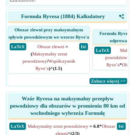
kalkulatorów!
Formuła Ryvesa (1884) Kalkulatory
<
Obszar zlewni przy maksymalnym
Formuła Ryves d
spływie powodziowym we wzorze Ryve'a
odprowadzan
​ LaTeX
Obszar zlewni
=
​ Iść
​ LaTeX
Maksym
(
Maksymalny zrzut
powodziowy
=
powodziowy
/
Współczynnik
Ryve’a
*
Obszar
Ryve’a
)^(1.5)
​Zobacz więcej >>
Wzór Ryvesa na maksymalny przepływ
powodziowy dla obszarów w promieniu 80 km od
wschodniego wybrzeża Formułę
​LaTeX
Maksymalny zrzut powodziowy
= 6.8*
Obszar
​Iść
zlewni
^(2/3)