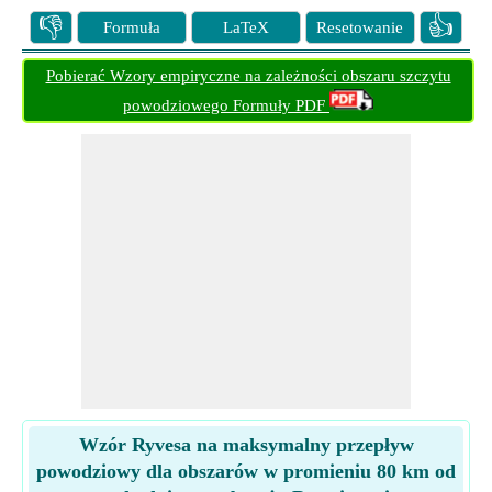
👎
👍
Formuła
LaTeX
Resetowanie
Pobierać Wzory empiryczne na zależności obszaru szczytu
powodziowego Formuły PDF
Wzór Ryvesa na maksymalny przepływ
powodziowy dla obszarów w promieniu 80 km od