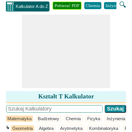
🔍
Pobierać PDF
Chemia
Inżynieria
B
Kalkulator A do Z
Kształt T Kalkulator
Matematyka
Budżetowy
Chemia
Fizyka
Inżynieria
↳
Geometria
Algebra
Arytmetyka
Kombinatoryka
Pra