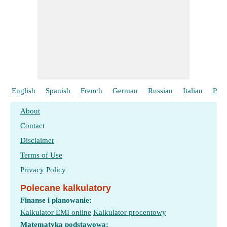
English
Spanish
French
German
Russian
Italian
Port
About
Contact
Disclaimer
Terms of Use
Privacy Policy
Polecane kalkulatory
Finanse i planowanie:
Kalkulator EMI online
Kalkulator procentowy
Matematyka podstawowa: