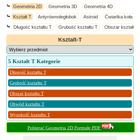
⤿
Geometria 2D
Geometria 3D
Geometria 4D
⤿
Kształt T
Antyrównoległobok
Astroid
Ćwiartka koła
⤿
Długość kształtu T
Grubość kształtu T
Obszar kształtu 
Ksztalt-T
5 Kształt T Kategorie
Długość kształtu T
Grubość kształtu T
Obszar kształtu T
Obwód kształtu T
Wysokość kształtu T
Pobierać Geometria 2D Formułę PDF