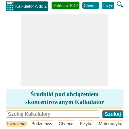
🔍
Pobierać PDF
Chemia
Inżynieria
B
Kalkulator A do Z
Środniki pod obciążeniem
skoncentrowanym Kalkulator
Inżynieria
Budżetowy
Chemia
Fizyka
Matematyka