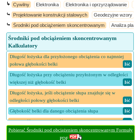
↳
Cywilny
Elektronika
Elektronika i oprzyrządowanie
El
⤿
Projektowanie konstrukcji stalowych
Geodezyjne wzory
⤿
Środniki pod obciążeniem skoncentrowanym
Analiza plast
Środniki pod obciążeniem skoncentrowanym
Kalkulatory
Długość łożyska dla przyłożonego obciążenia co najmniej
połowa głębokości belki
​ Iść
Długość łożyska przy obciążeniu przyłożonym w odległości
większej niż głębokość belki
​ Iść
Długość łożyska, jeśli obciążenie słupa znajduje się w
odległości połowy głębokości belki
​ Iść
Głębokość belki dla danego obciążenia słupa
​ Iść
Głębokość wstęgi Wyczyść filety
​ Iść
Pobierać Środniki pod obciążeniem skoncentrowanym Formuły
Grubość środnika dla danego naprężenia
​ Iść
PDF