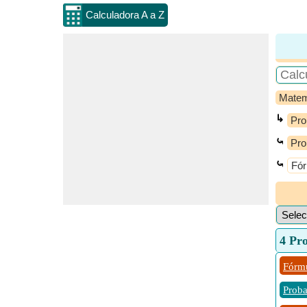
Calculadora A a Z
Matem
↳
Pro
⤿
Pro
⤿
Fór
4 Pr
Fórmu
Proba