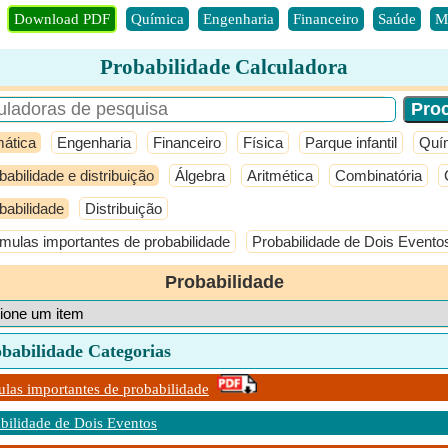
Download PDF
Química
Engenharia
Financeiro
Saúde
M
Probabilidade Calculadora
ática
Engenharia
Financeiro
Física
Parque infantil
Quí
babilidade e distribuição
Álgebra
Aritmética
Combinatória
babilidade
Distribuição
mulas importantes de probabilidade
Probabilidade de Dois Evento
Probabilidade
obabilidade Categorias
las importantes de probabilidade
bilidade de Dois Eventos