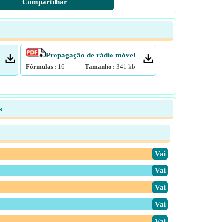
Compartilhar
Propagação de rádio móvel
Fórmulas :
16
Tamanho :
341
kb
s
​Vai
​Vai
​Vai
​Vai
​Vai