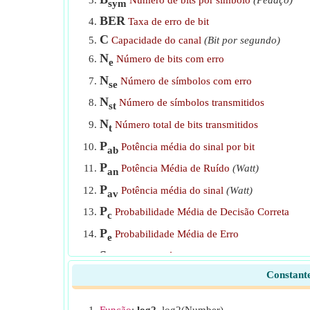
sym
BER
Taxa de erro de bit
C
Capacidade do canal
(Bit por segundo)
N
Número de bits com erro
e
N
Número de símbolos com erro
se
N
Número de símbolos transmitidos
st
N
Número total de bits transmitidos
t
P
Potência média do sinal por bit
ab
P
Potência Média de Ruído
(Watt)
an
P
Potência média do sinal
(Watt)
av
P
Probabilidade Média de Decisão Correta
c
P
Probabilidade Média de Erro
e
S
Taxa de símbolo
(Símbolos por segundo)
rate
Constante
SER
Taxa de erro de símbolo
SNR
SNR médio por bit
ab