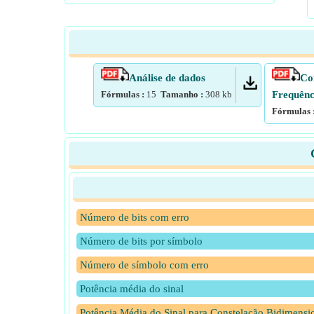
Análise de dados
Co
Fórmulas :
15
Tamanho :
308
kb
Frequênc
Fórmulas 
Número de bits com erro
Número de bits por símbolo
Número de símbolo com erro
Potência média do sinal
Potência Média do Sinal para Constelação Bidimensi