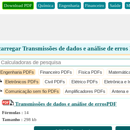
Download PDF
Química
Engenharia
Financeiro
Saúde
M
arregar Transmissões de dados e análise de erro
Engenharia PDFs
Financeiro PDFs
Física PDFs
Matemátic
↳
Eletrônicos PDFs
Civil PDFs
Elétrico PDFs
Eletrônica e
⤿
Comunicação sem fio PDFs
Amplificadores PDFs
Antena e
Transmissões de dados e análise de erros
PDF
Fórmulas :
14
Tamanho :
298 kb