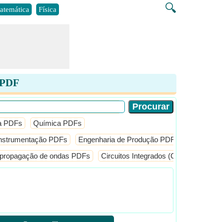
🔍
atemática
Física
s PDF
a PDFs
Química PDFs
 Instrumentação PDFs
Engenharia de Produção PDFs
Engenhei
 propagação de ondas PDFs
Circuitos Integrados (CI) PDFs
Co