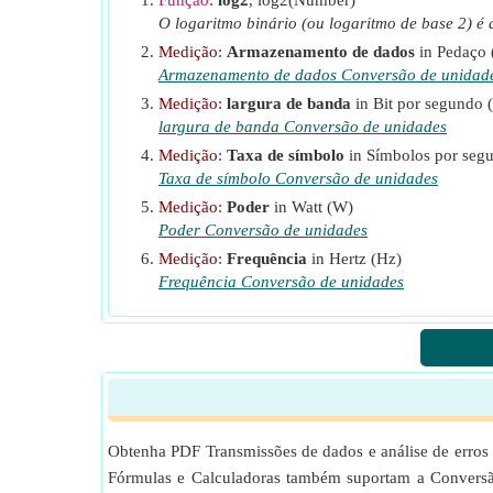
Função
:
log2
, log2(Number)
SNR
SNR médio
av
O logaritmo binário (ou logaritmo de base 2) é 
Medição
:
Armazenamento de dados
in Pedaço (
Armazenamento de dados Conversão de unidad
Medição
:
largura de banda
in Bit por segundo (
largura de banda Conversão de unidades
Medição
:
Taxa de símbolo
in Símbolos por seg
Taxa de símbolo Conversão de unidades
Medição
:
Poder
in Watt (W)
Poder Conversão de unidades
Medição
:
Frequência
in Hertz (Hz)
Frequência Conversão de unidades
Obtenha PDF Transmissões de dados e análise de erros
Fórmulas e Calculadoras também suportam a Conversão 