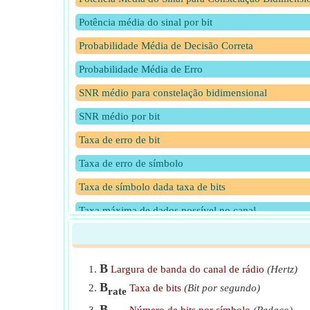
Potência média do sinal por bit
Probabilidade Média de Decisão Correta
Probabilidade Média de Erro
SNR médio para constelação bidimensional
SNR médio por bit
Taxa de erro de bit
Taxa de erro de símbolo
Taxa de símbolo dada taxa de bits
Taxa máxima de dados possível no canal
B
Largura de banda do canal de rádio
(Hertz)
B
Taxa de bits
(Bit por segundo)
rate
B
Número de bits por símbolo
(Pedaço)