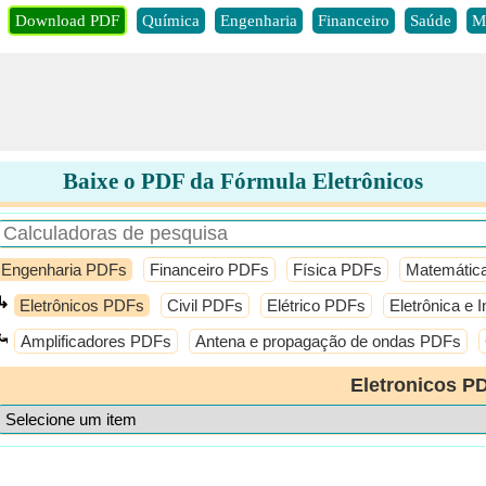
Download PDF
Química
Engenharia
Financeiro
Saúde
M
Baixe o PDF da Fórmula Eletrônicos
Engenharia PDFs
Financeiro PDFs
Física PDFs
Matemátic
↳
Eletrônicos PDFs
Civil PDFs
Elétrico PDFs
Eletrônica e
⤿
Amplificadores PDFs
Antena e propagação de ondas PDFs
Eletronicos P