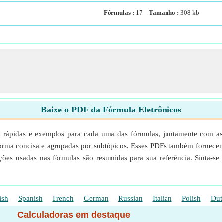
Fórmulas :
17
Tamanho :
308
kb
Baixe o PDF da Fórmula Eletrônicos
 rápidas e exemplos para cada uma das fórmulas, juntamente com as d
 forma concisa e agrupadas por subtópicos. Esses PDFs também forne
unções usadas nas fórmulas são resumidas para sua referência. Sinta-s
ish
Spanish
French
German
Russian
Italian
Polish
Dut
Calculadoras em destaque