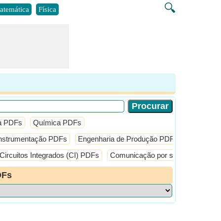
🔍
atemática
Física
a PDFs
Química PDFs
 Instrumentação PDFs
Engenharia de Produção PDFs
Engenhei
Circuitos Integrados (CI) PDFs
Comunicação por satélite PDFs
DFs