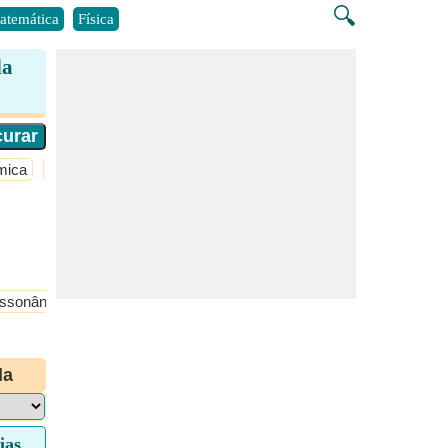
🔍
atemática
Física
da
mica
Saúde
ssonância sonora
Propriedades e equações das ondas
da
ias