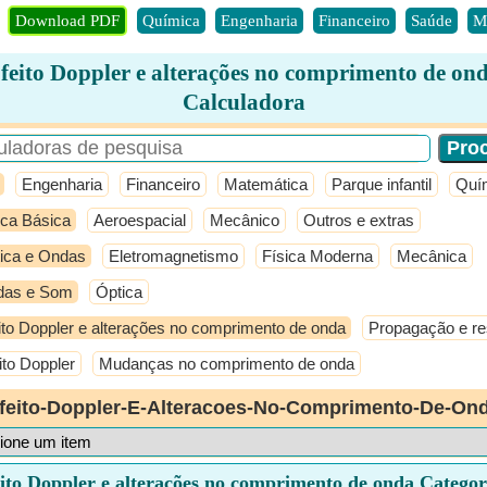
Download PDF
Química
Engenharia
Financeiro
Saúde
M
feito Doppler e alterações no comprimento de on
Calculadora
Engenharia
Financeiro
Matemática
Parque infantil
Quí
ica Básica
Aeroespacial
Mecânico
Outros e extras
ica e Ondas
Eletromagnetismo
Física Moderna
Mecânica
das e Som
Óptica
ito Doppler e alterações no comprimento de onda
Propagação e re
ito Doppler
Mudanças no comprimento de onda
feito-Doppler-E-Alteracoes-No-Comprimento-De-On
eito Doppler e alterações no comprimento de onda Categor