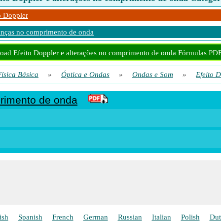
o Doppler
nças no comprimento de onda
ad Efeito Doppler e alterações no comprimento de onda Fórmulas PD
Física Básica
»
Óptica e Ondas
»
Ondas e Som
»
Efeito 
primento de onda
ish
Spanish
French
German
Russian
Italian
Polish
Dut