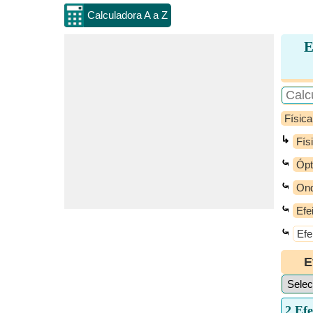
Calculadora A a Z
E
Física
↳
Fís
⤿
Ópt
⤿
On
⤿
Efe
⤿
Efe
E
2 Ef