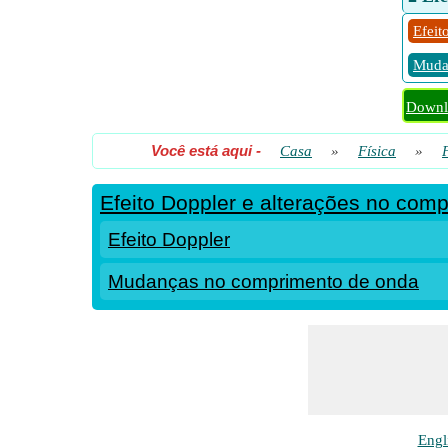
Efeit
Muda
Downlo
Você está aqui
-
Casa
»
Física
»
Efeito Doppler e alterações no com
Efeito Doppler
Mudanças no comprimento de onda
Engl