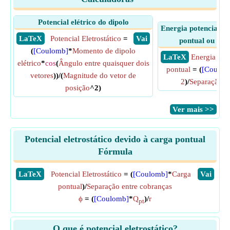
Potencial elétrico do dipolo
Energia potencial el
​ LaTeX
Potencial Eletrostático
=
​ Vai
pontual ou sis
(
[Coulomb]
*
Momento de dipolo
​ LaTeX
Energia pot
elétrico
*
cos
(
Ângulo entre quaisquer dois
pontual
= (
[Coulom
vetores
))/(
Magnitude do vetor de
2
)/
Separação e
posição
^2)
​Ver mais >>
Potencial eletrostático devido à carga pontual
Fórmula
​LaTeX
Potencial Eletrostático
= (
[Coulomb]
*
Carga
​Vai
pontual
)/
Separação entre cobranças
ϕ
= (
[Coulomb]
*
Q
)/
r
pt
O que é potencial eletrostático?