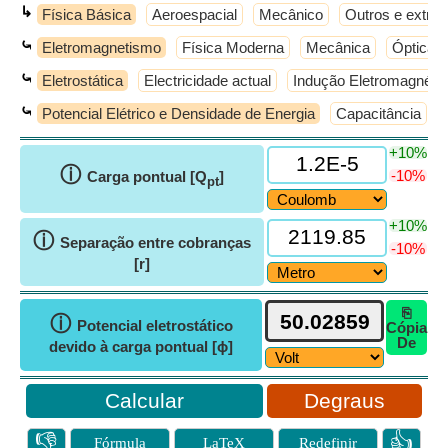
↳
Física Básica
Aeroespacial
Mecânico
Outros e extras
⤿
Eletromagnetismo
Física Moderna
Mecânica
Óptica 
⤿
Eletrostática
Electricidade actual
Indução Eletromagnétic
⤿
Potencial Elétrico e Densidade de Energia
Capacitância
+10%
ⓘ
-10%
Carga pontual [Q
]
pt
+10%
ⓘ
Separação entre cobranças
-10%
[r]
⎘
ⓘ
Potencial eletrostático
Cópia
De
devido à carga pontual [ϕ]
Degraus
👎
👍
Fórmula
LaTeX
Redefinir