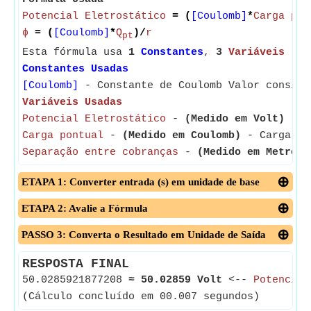
Potencial Eletrostático
= (
[Coulomb]
*
Carga pon
ϕ
= (
[Coulomb]
*
Q
)/
r
pt
Esta fórmula usa
1
Constantes
,
3
Variáveis
Constantes Usadas
[Coulomb]
- Constante de Coulomb Valor conside
Variáveis Usadas
Potencial Eletrostático
-
(Medido em Volt)
- Po
Carga pontual
-
(Medido em Coulomb)
- Carga pon
Separação entre cobranças
-
(Medido em Metro)
-
ETAPA 1: Converter entrada (s) em unidade de base
ETAPA 2: Avalie a Fórmula
PASSO 3: Converta o Resultado em Unidade de Saída
RESPOSTA FINAL
50.0285921877208
≈
50.02859 Volt
<--
Potencial
(Cálculo concluído em 00.007 segundos)