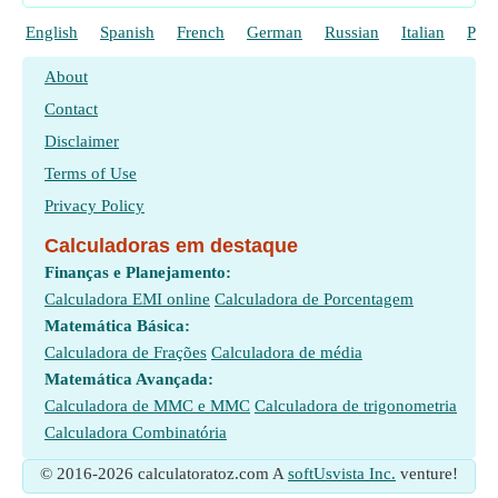
English
Spanish
French
German
Russian
Italian
Poli
About
Contact
Disclaimer
Terms of Use
Privacy Policy
Calculadoras em destaque
Finanças e Planejamento:
Calculadora EMI online
Calculadora de Porcentagem
Matemática Básica:
Calculadora de Frações
Calculadora de média
Matemática Avançada:
Calculadora de MMC e MMC
Calculadora de trigonometria
Calculadora Combinatória
© 2016-2026 calculatoratoz.com A
softUsvista Inc.
venture!