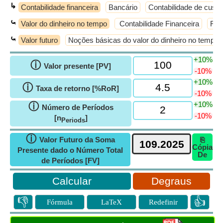
↳
Contabilidade financeira
Bancário
Contabilidade de custo
⤿
Valor do dinheiro no tempo
Contabilidade Financeira
Fina
⤿
Valor futuro
Noções básicas do valor do dinheiro no tempo
+10%
ⓘ
Valor presente [PV]
-10%
+10%
ⓘ
Taxa de retorno [%RoR]
-10%
+10%
ⓘ
Número de Períodos
-10%
[n
]
Periods
ⓘ
Valor Futuro da Soma
⎘
Cópia
Presente dado o Número Total
De
de Períodos [FV]
Degraus
👎
👍
Fórmula
LaTeX
Redefinir