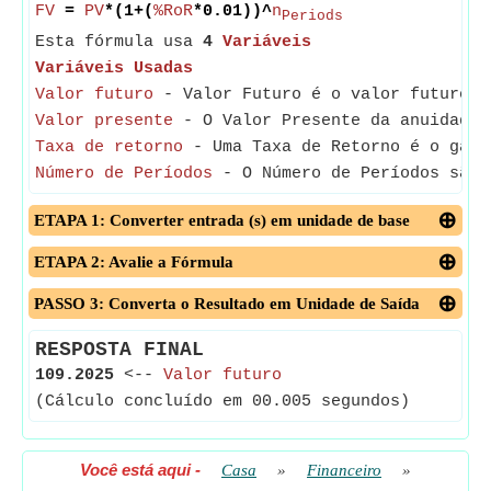
FV
=
PV
*(1+(
%RoR
*0.01))^
n
Periods
Esta fórmula usa
4
Variáveis
Variáveis Usadas
Valor futuro
- Valor Futuro é o valor futuro c
Valor presente
- O Valor Presente da anuidade 
Taxa de retorno
- Uma Taxa de Retorno é o ganho
Número de Períodos
- O Número de Períodos são 
ETAPA 1: Converter entrada (s) em unidade de base
ETAPA 2: Avalie a Fórmula
PASSO 3: Converta o Resultado em Unidade de Saída
RESPOSTA FINAL
109.2025
<--
Valor futuro
(Cálculo concluído em 00.005 segundos)
Você está aqui
-
Casa
»
Financeiro
»