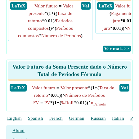
​ LaTeX
Valor futuro
=
Valor
​ Vai
​ LaTeX
Valor futuro
presente
*(1+((
Taxa de
(
Pagamento me
retorno
*0.01)/
Períodos
juro
*0.01))*(
compostos
))^(
Períodos
juro
*0.01))^
Númer
compostos
*
Número de Períodos
)
​Ver mais >>
Valor Futuro da Soma Presente dado o Número
Total de Períodos Fórmula
​LaTeX
Valor futuro
=
Valor presente
*(1+(
Taxa de
​Vai
retorno
*0.01))^
Número de Períodos
FV
=
PV
*(1+(
%RoR
*0.01))^
n
Periods
English
Spanish
French
German
Russian
Italian
Poli
About