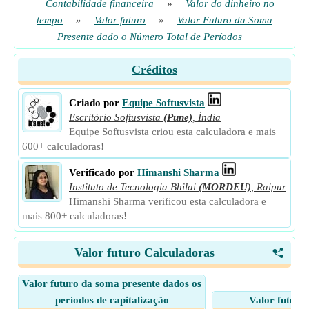
Contabilidade financeira
»
Valor do dinheiro no
tempo
»
Valor futuro
»
Valor Futuro da Soma
Presente dado o Número Total de Períodos
Créditos
Criado por
Equipe Softusvista
Escritório Softusvista
(Pune)
,
Índia
Equipe Softusvista criou esta calculadora e mais
600+ calculadoras!
Verificado por
Himanshi Sharma
Instituto de Tecnologia Bhilai
(MORDEU)
,
Raipur
Himanshi Sharma verificou esta calculadora e
mais 800+ calculadoras!
Valor futuro Calculadoras
<
Valor futuro da soma presente dados os
períodos de capitalização
Valor futuro