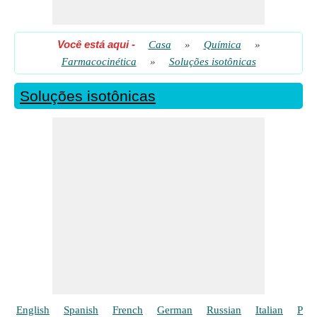
Você está aqui
-
Casa
»
Química
»
Farmacocinética
»
Soluções isotônicas
Soluções isotônicas
English
Spanish
French
German
Russian
Italian
Poli