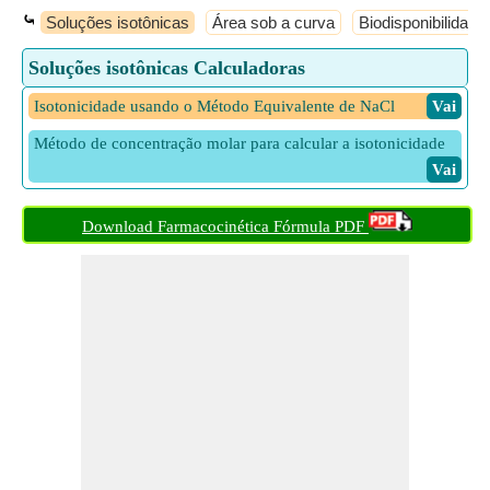
⤿
Soluções isotônicas
Área sob a curva
Biodisponibilidade
Soluções isotônicas Calculadoras
Isotonicidade usando o Método Equivalente de NaCl
​ Vai
Método de concentração molar para calcular a isotonicidade
​ Vai
Download Farmacocinética Fórmula PDF