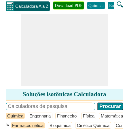
🔍
Download PDF
Química
Engenhari
Calculadora A a Z
Soluções isotônicas Calculadora
Química
Engenharia
Financeiro
Física
Matemática
↳
Farmacocinética
Bioquímica
Cinética Química
Concei