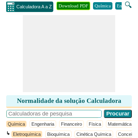
🔍
Download PDF
Química
Engenhari
Calculadora A a Z
Normalidade da solução Calculadora
Química
Engenharia
Financeiro
Física
Matemática
↳
Eletroquímica
Bioquímica
Cinética Química
Conceito 