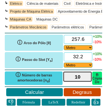
↳
Elétrico
Ciência de materiais
Civil
Eletrônica e Instru
⤿
Projeto de Máquina Elétrica
Aproveitamento de Energia Elét
⤿
Máquinas CA
Máquinas DC
⤿
Parâmetros Mecânicos
Parâmetros elétricos
Parâmetro
+10%
ⓘ
-10%
Arco do Pólo [θ]
+10%
ⓘ
-10%
Passo do Slot [Y
]
s
ⓘ
⎘
Número de barras
Cópia
amortecedoras [n
]
d
De
Degraus
👎
👍
Fórmula
LaTeX
Redefinir