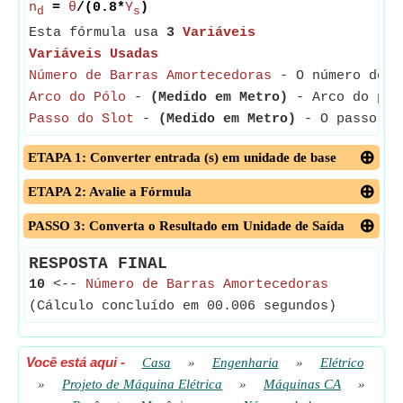
n
=
θ
/(0.8*
Y
)
d
s
Esta fórmula usa
3
Variáveis
Variáveis Usadas
Número de Barras Amortecedoras
- O número de ba
Arco do Pólo
-
(Medido em Metro)
- Arco do pólo
Passo do Slot
-
(Medido em Metro)
- O passo do 
ETAPA 1: Converter entrada (s) em unidade de base
ETAPA 2: Avalie a Fórmula
PASSO 3: Converta o Resultado em Unidade de Saída
RESPOSTA FINAL
10
<--
Número de Barras Amortecedoras
(Cálculo concluído em 00.006 segundos)
Você está aqui
-
Casa
»
Engenharia
»
Elétrico
»
Projeto de Máquina Elétrica
»
Máquinas CA
»