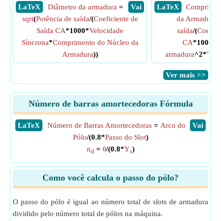
​ LaTeX
Diâmetro da armadura
=
​ Vai
​ LaTeX
Comprimen
sqrt
(
Potência de saída
/(
Coeficiente de
da Armadura
Saída CA
*1000*
Velocidade
saída
/(
Coefici
Síncrona
*
Comprimento do Núcleo da
CA
*1000*
D
Armadura
))
armadura
^2*
Velo
​Ver mais >>
Número de barras amortecedoras Fórmula
​LaTeX
Número de Barras Amortecedoras
=
Arco do
​Vai
Pólo
/(0.8*
Passo do Slot
)
n
=
θ
/(0.8*
Y
)
d
s
Como você calcula o passo do pólo?
O passo do pólo é igual ao número total de slots de armadura
dividido pelo número total de pólos na máquina.