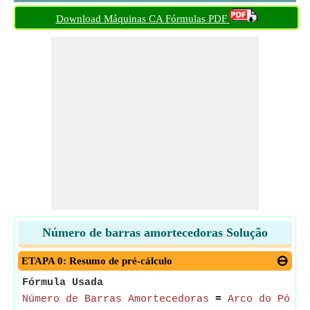
Download Máquinas CA Fórmulas PDF
Número de barras amortecedoras Solução
ETAPA 0: Resumo de pré-cálculo
Fórmula Usada
Número de Barras Amortecedoras
=
Arco do Pólo
/