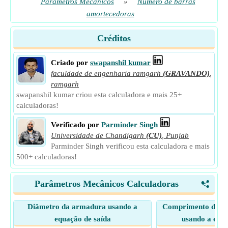
Parâmetros Mecânicos
»
Número de barras
amortecedoras
Créditos
Criado por
swapanshil kumar
faculdade de engenharia ramgarh
(GRAVANDO)
,
ramgarh
swapanshil kumar criou esta calculadora e mais 25+
calculadoras!
Verificado por
Parminder Singh
Universidade de Chandigarh
(CU)
,
Punjab
Parminder Singh verificou esta calculadora e mais
500+ calculadoras!
Parâmetros Mecânicos Calculadoras
<
Diâmetro da armadura usando a
Comprimento do nú
equação de saída
usando a equa