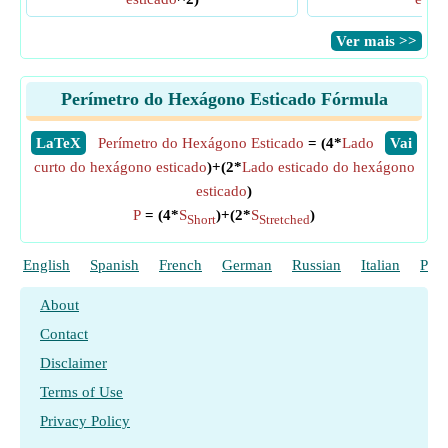
​Ver mais >>
Perímetro do Hexágono Esticado Fórmula
​LaTeX
Perímetro do Hexágono Esticado
= (4*
Lado
​Vai
curto do hexágono esticado
)+(2*
Lado esticado do hexágono
esticado
)
P
= (4*
S
)+(2*
S
)
Short
Stretched
English
Spanish
French
German
Russian
Italian
Poli
About
Contact
Disclaimer
Terms of Use
Privacy Policy