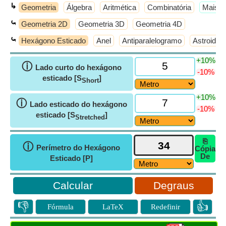
↳
Geometria
Álgebra
Aritmética
Combinatória
​Mais 
⤿
Geometria 2D
Geometria 3D
Geometria 4D
⤿
Hexágono Esticado
Anel
Antiparalelogramo
Astroid
+10%
ⓘ
Lado curto do hexágono
-10%
esticado [S
]
Short
+10%
ⓘ
Lado esticado do hexágono
-10%
esticado [S
]
Stretched
⎘
ⓘ
Perímetro do Hexágono
Cópia
De
Esticado [P]
Degraus
👎
👍
Fórmula
LaTeX
Redefinir