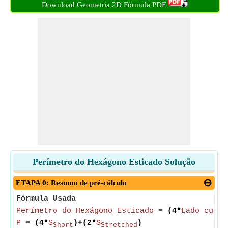
Download Geometria 2D Fórmula PDF
Perímetro do Hexágono Esticado Solução
ETAPA 0: Resumo de pré-cálculo
Fórmula Usada
Perímetro do Hexágono Esticado
= (4*
Lado curto
P
= (4*
S
)+(2*
S
)
Short
Stretched