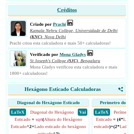
Créditos
Criado por
Prachi
Kamala Nehru College, Universidade de Delhi
(KNC)
,
Nova Delhi
Prachi criou esta calculadora e mais 50+ calculadoras!
Verificado por
Mona Gladys
St Joseph's College
(SJC)
,
Bengaluru
Mona Gladys verificou esta calculadora e mais
1800+ calculadoras!
Hexágono Esticado Calculadoras
<
Diagonal do Hexágono Esticado
Perímetro do He
​ LaTeX
Diagonal do Hexágono
​ Vai
​ LaTeX
Perímetro
Esticado
=
sqrt
(
Altura do Hexágono
Esticado
= (4*
Lado 
Esticado
^2+
Lado esticado do hexágono
esticado
)+(2*
Lado es
esticado
^2)
estic