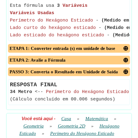
Esta fórmula usa
3
Variáveis
Variáveis Usadas
Perímetro do Hexágono Esticado
-
(Medido em Me
Lado curto do hexágono esticado
-
(Medido em M
Lado esticado do hexágono esticado
-
(Medido e
ETAPA 1: Converter entrada (s) em unidade de base
ETAPA 2: Avalie a Fórmula
PASSO 3: Converta o Resultado em Unidade de Saída
RESPOSTA FINAL
34 Metro
<--
Perímetro do Hexágono Esticado
(Cálculo concluído em 00.006 segundos)
Você está aqui
-
Casa
»
Matemática
»
Geometria
»
Geometria 2D
»
Hexágono
Esticado
»
Perímetro do Hexágono Esticado